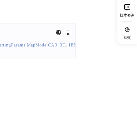
技术咨询
抽奖
ettingParams
.
MapMode
.
CAR_3D
,
IBNRoutePlanManager
.
Vehicle
.
C