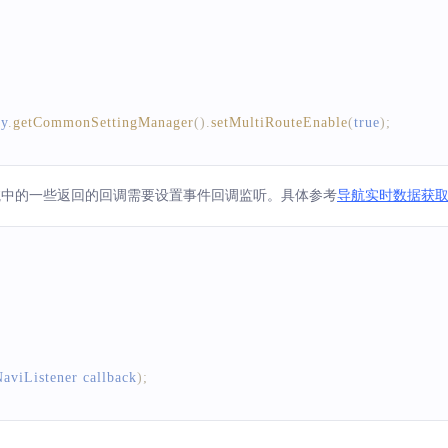
ry
.
getCommonSettingManager
(
)
.
setMultiRouteEnable
(
true
)
;
航中的一些返回的回调需要设置事件回调监听。具体参考
导航实时数据获
aviListener
 callback
)
;