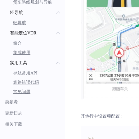
货车路线规划与导航
轻导航
轻导航
智能定位VDR
简介
集成使用
实用工具
导航常用API
算路错误代码
常见问题
类参考
更新日志
其他行中设置项配置：
相关下载