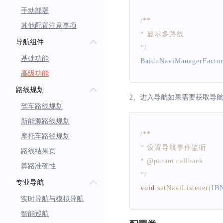
手动部署
/**
其他配置注意事项
* 显示多路线
导航组件
*/
基础功能
BaiduNaviManagerFacto
高级功能
路线规划
2、进入导航如果需要获取导
驾车路线规划
新能源路线规划
/**
摩托车路径规划
* 设置导航事件监听
路线结果页
* @param callback
算路准确性
*/
专业导航
void
setNaviListener
(
IBN
实时导航与模拟导航
智能巡航