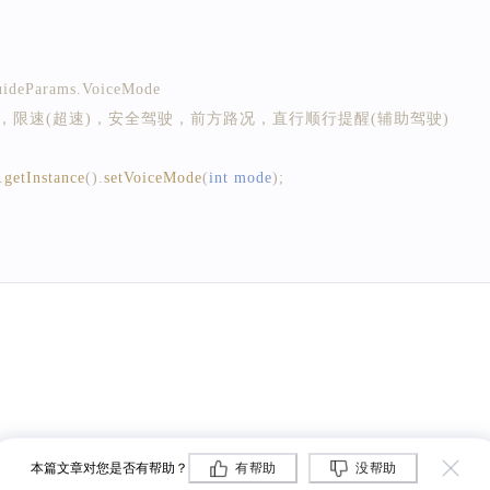
ideParams.VoiceMode
包括：电子眼，限速(超速)，安全驾驶，前方路况，直行顺行提醒(辅助驾驶)
.
getInstance
(
)
.
setVoiceMode
(
int mode
)
;
k SettingParams.PowerSaveMode#AUTO_MODE}、
SettingParams.PowerSaveMode#ENABLE_MODE}、
SettingParams.PowerSaveMode#DISABLE_MODE}
.
getInstance
(
)
.
setPowerSaveMode
(
int mode
)
;
本篇文章对您是否有帮助？
有帮助
没帮助