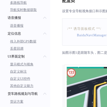
配置类
多路线导航
导航实时数据获取
设置专业导航视角接口和示图
语音播报
语音播报
/** 诱导面板模式 **/
定位信息
BaiduNaviManager
传入外部GPS数据
丢星回调
如图示图1是跟随车头，图二
UI界面定制
显示模式与视角
自定义标注
自定义UI控件
其他自定义能力
货车路线规划与导航
货运方案