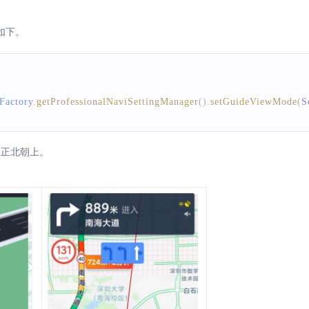
如下。
Factory
.
getProfessionalNaviSettingManager
(
)
.
setGuideViewMode
(
S
是正北朝上。