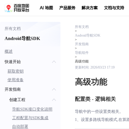
AI 地图
产品服务
解决方案
文档与支持
所有文档
所有文档
>
Android导航SDK
Android导航SDK
>
开发指南
>
概述
导航组件
>
高级功能
快速开始
更新时间:
2026/03/23 17:19
获取密钥
高级功能
使用准备
开发指南
配置类 - 逻辑相关
创建工程
导航SDK接口变化说明
导航中的一些设置类相关。
工程配置与SDK集成
1、设置多路线导航模式,在
自动部署