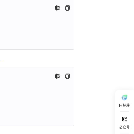
取
问脉芽
公众号