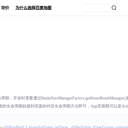
定价
为什么选择百度地图
需要通过BaiduNaviManagerFactory.getRouteResultManager()获取
ger对应页面的生命周期挂接到页面的对应生命周期方法即可，App页面既可以是Activi
ew
(
@
NonNull
LayoutInflater
 inflater
,
 @
Nullable
ViewGroup
 contai