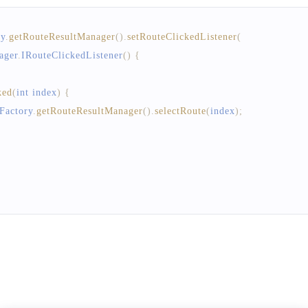
ntainer
(
ViewGroup
 viewGroup
)
;
int errorCode
)
{
ry
.
getRouteResultManager
(
)
.
setRouteClickedListener
(
ager
.
IRouteClickedListener
(
)
{
ked
(
int index
)
{
romContainer
(
)
;
Factory
.
getRouteResultManager
(
)
.
selectRoute
(
index
)
;
ex
)
;