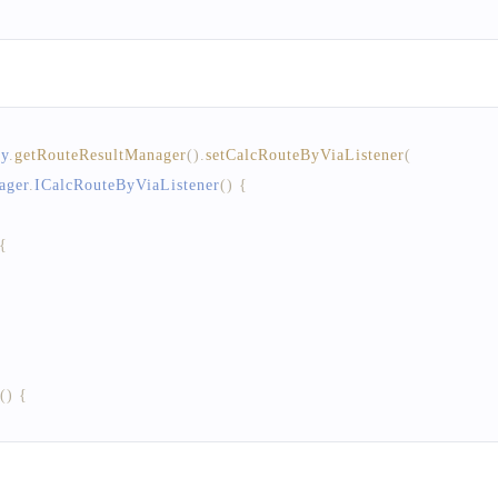
kplain Activity#onPause()}} 或者 {@linkplain Fragment#onP
ry
.
getRouteResultManager
(
)
.
setCalcRouteByViaListener
(
ager
.
ICalcRouteByViaListener
(
)
{
inkplain Activity#onDestroy()}} 或者 {@linkplain Fragment
{
(
)
{
oup 添加小黄条的容器