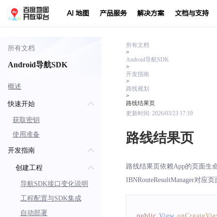
AI 地图
产品服务
解决方案
文档与支持
所有文档
所有文档
>
Android导航SDK
Android导航SDK
>
开发指南
>
概述
路线规划
>
路线结果页
快速开始
更新时间:
2026/03/23 17:19
获取密钥
路线结果页
使用准备
开发指南
路线结果页依赖App的页面生命周期，开发时
创建工程
IBNRouteResultMana
导航SDK接口变化说明
工程配置与SDK集成
自动部署
public
View
onCreateVi