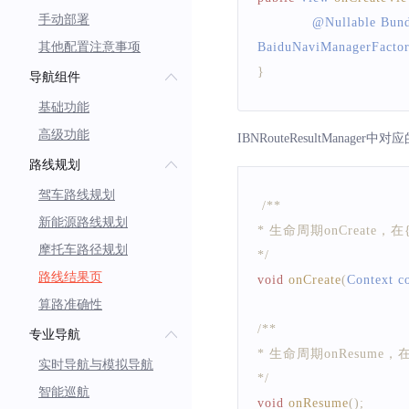
手动部署
            @
Nullable
Bund
其他配置注意事项
BaiduNaviManagerFacto
}
导航组件
基础功能
高级功能
IBNRouteResultManager
路线规划
驾车路线规划
/**
新能源路线规划
* 生命周期onCreate，在{@li
摩托车路径规划
*/
路线结果页
void
onCreate
(
Context
 c
算路准确性
/**
专业导航
* 生命周期onResume，在{@l
实时导航与模拟导航
*/
智能巡航
void
onResume
(
)
;