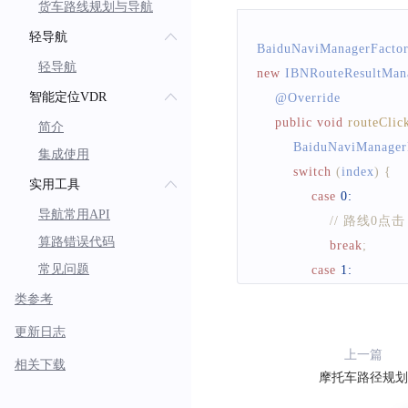
void
addYellowTipsToCo
货车路线规划与导航
    @
Override
轻导航
public
void
onFailed
(
BaiduNaviManagerFacto
/**
轻导航
new
IBNRouteResultMan
* 移出小黄条
}
智能定位VDR
    @
Override
*/
}
)
;
public
void
routeClic
简介
void
removeYellowTipsF
BaiduNaviManager
集成使用
switch
(
index
)
{
/**
实用工具
case
0
:
* 根据路线索引选择路线
导航常用API
// 路线0点击
*/
算路错误代码
break
;
void
selectRoute
(
int ind
常见问题
case
1
:
// 路线1点击
类参考
/**
break
;
* 全览当前路线
更新日志
case
2
:
*/
上一篇
相关下载
// 路线2点击
void
fullView
(
)
;
摩托车路径规划
break
;