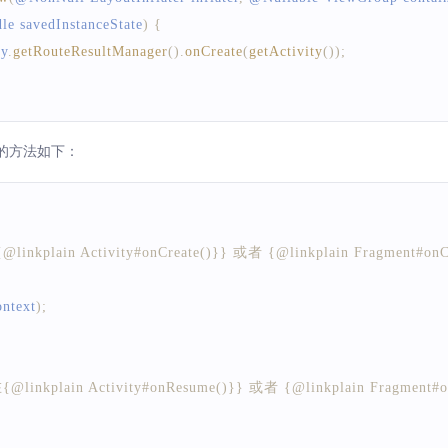
le
 savedInstanceState
)
{
ry
.
getRouteResultManager
(
)
.
onCreate
(
getActivity
(
)
)
;
中对应的方法如下：
nkplain Activity#onCreate()}} 或者 {@linkplain Fragment#on
ontext
)
;
inkplain Activity#onResume()}} 或者 {@linkplain Fragment