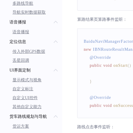
多路线导航
导航实时数据获取
/**
算路结果页算路事件监听：
语音播报
* 生命周期onPause，在{@lin
*/
语音播报
void
onPause
(
)
;
BaiduNaviManagerFacto
定位信息
new
IBNRouteResultMan
传入外部GPS数据
/**
    @
Override
丢星回调
* 生命周期onDestroy，在{@l
public
void
onStart
(
)
UI界面定制
*/
void
onDestroy
(
)
;
显示模式与视角
}
自定义标注
/**
    @
Override
自定义UI控件
* 为小黄条增加一个容器
public
void
onSuccess
其他自定义能力
*
货车路线规划与导航
* @param  viewGr
}
货运方案
*/
路线点击事件监听：