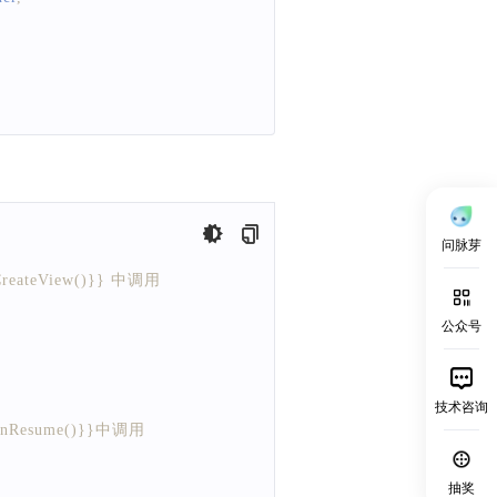
问脉芽
CreateView()}} 中调用
公众号
技术咨询
#onResume()}}中调用
抽奖