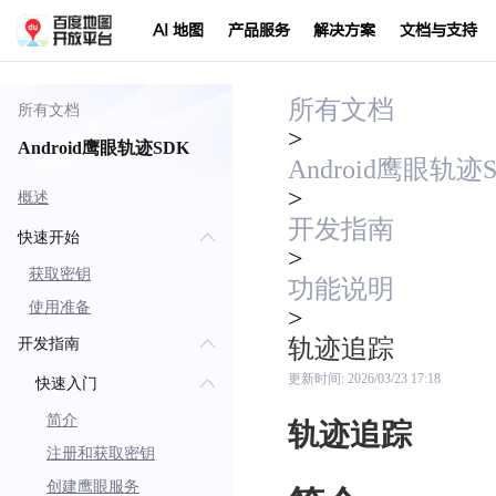
AI 地图
产品服务
解决方案
文档与支持
所有文档
所有文档
>
Android鹰眼轨迹SDK
Android鹰眼轨迹
>
概述
开发指南
快速开始
>
获取密钥
功能说明
使用准备
>
轨迹追踪
开发指南
更新时间:
2026/03/23 17:18
快速入门
简介
轨迹追踪
注册和获取密钥
创建鹰眼服务