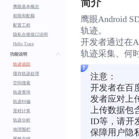
简介
鹰眼基本概念
权限和配额
鹰眼Andro
配置工程
轨迹。
隐私合规接口说明
开发者通过在APP
Hello Trace
轨迹采集、何
功能说明
轨迹追踪
缓存轨迹处理
注意：
空间搜索
开发者在百
轨迹查询
发者应对上
轨迹纠偏
上传数据包
里程计算
ID等，请
轨迹分析
地理围栏
保障用户隐
图像存储