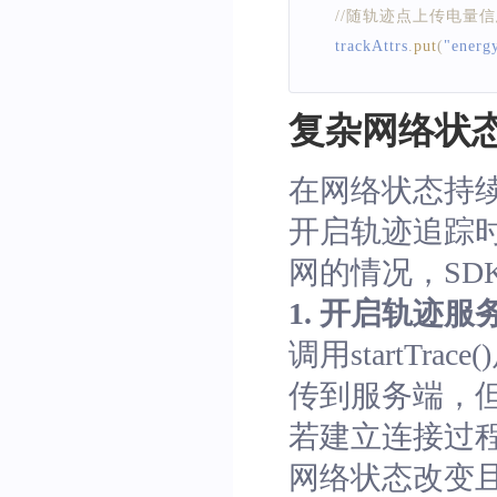
//随轨迹点上传电量
    trackAttrs
.
put
(
"energ
//获取图像的唯一标识Ob
复杂网络状
String
 objectKey 
=
ge
//随轨迹上传图像唯一标识
在网络状态持
    trackAttrs
.
put
(
"objec
开启轨迹追踪
return
 trackAttrs
;
网的情况，SD
}
1. 开启轨迹服务，
}
;
调用startT
传到服务端，
若建立连接过
网络状态改变