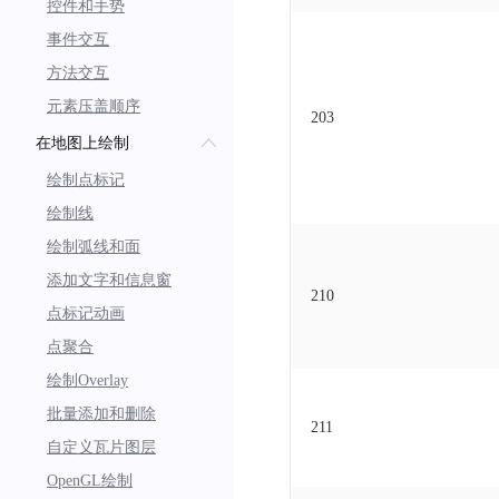
控件和手势
事件交互
方法交互
元素压盖顺序
203
在地图上绘制
绘制点标记
绘制线
绘制弧线和面
添加文字和信息窗
210
点标记动画
点聚合
绘制Overlay
批量添加和删除
211
自定义瓦片图层
OpenGL绘制