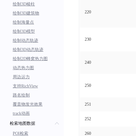
绘制3D棱柱
220
绘制3D建筑物
绘制海量点
绘制3D模型
230
绘制动态轨迹
绘制3D动态轨迹
绘制2D蜂窝热力图
240
动态热力图
周边运力
250
支持RichView
路名绘制
覆盖物发光效果
251
track动画
252
检索地图数据
POI检索
260