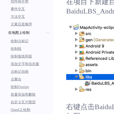
在项目下新建目
控件和手势
事件交互
BaiduLBS_
方法交互
元素压盖顺序
在地图上绘制
绘制点标记
绘制线
绘制弧线和面
添加文字和信息窗
点标记动画
点聚合
绘制Overlay
批量添加和删除
自定义瓦片图层
右键点击BaiduLB
OpenGL绘制