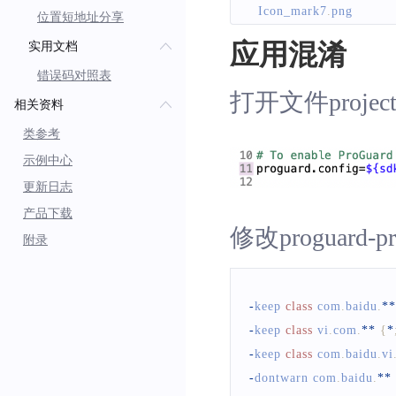
Icon_mark7
.
png
位置短地址分享
Icon_mark8
.
png
应用混淆
实用文档
Icon_mark9
.
png
错误码对照表
Icon_mark10
.
png
打开文件projec
相关资料
Icon_road_nofocus
.
png
Icon_road_yellow_arro
类参考
Icon_start
.
png
示例中心
Icon_subway_station
.
p
更新日志
Icon_walk_route
.
png
产品下载
修改proguard-
附录
-
keep 
class
com
.
baidu
.
**
-
keep 
class
vi
.
com
.
**
{
*
-
keep 
class
com
.
baidu
.
vi
-
dontwarn com
.
baidu
.
**