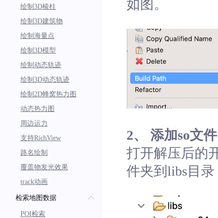
如图。
绘制3D棱柱
绘制3D建筑物
绘制海量点
绘制3D模型
绘制动态轨迹
绘制3D动态轨迹
绘制2D蜂窝热力图
动态热力图
周边运力
2、 添加so文件
支持RichView
打开解压后的开
路名绘制
覆盖物发光效果
件夹到libs目
track动画
检索地图数据
POI检索