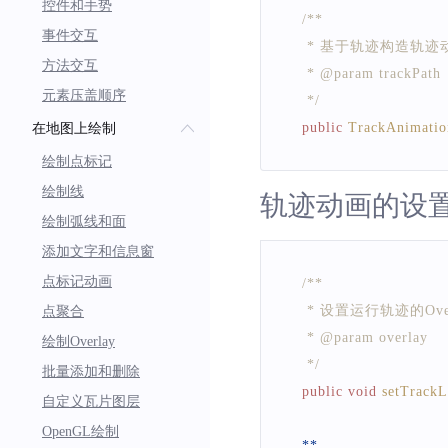
控件和手势
/**
事件交互
     * 基于轨迹构造轨迹
方法交互
     * @param trackPath
元素压盖顺序
     */
public
TrackAnimatio
在地图上绘制
绘制点标记
绘制线
轨迹动画的设
绘制弧线和面
添加文字和信息窗
点标记动画
/**
     * 设置运行轨迹的Ove
点聚合
     * @param overlay
绘制Overlay
     */
批量添加和删除
public
void
setTrackL
自定义瓦片图层
OpenGL绘制
**