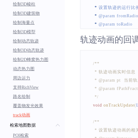
绘制3D棱柱
*
 设置轨迹的运行比
绘制3D建筑物
*
 @param fromRadi
绘制海量点
*
 @param toRadio
绘制3D模型
*
/
轨迹动画的回
public
void
setTrackP
绘制动态轨迹
绘制3D动态轨迹
/**
绘制2D蜂窝热力图
/**
     * 设置轨迹运行的
动态热力图
     * 轨迹动画实时信息
     * @param toRadio
周边运力
     * @param pt  当
     */
支持RichView
     * @param fPath
public
void
setTrackP
路名绘制
     */
void
onTrackUpdate
(
覆盖物发光效果
/**
track动画
     * 设置轨迹运行的
/**
     * @param from
检索地图数据
     * 设置轨迹动画的
     * @param to
POI检索