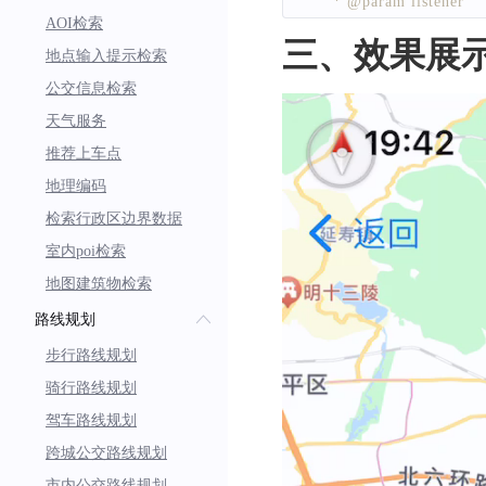
     * @param listener
     */
AOI检索
     */
public
void
setTrackP
三、效果展
地点输入提示检索
public
void
setTrackU
公交信息检索
/**
天气服务
     * 设置轨迹运行的终
推荐上车点
     * @param to
     */
地理编码
public
void
setTrackP
检索行政区边界数据
室内poi检索
/**
地图建筑物检索
     * 设置轨迹动画的
路线规划
     * @param durat
步行路线规划
     */
骑行路线规划
    @
Override
public
void
setDurati
驾车路线规划
跨城公交路线规划
市内公交路线规划