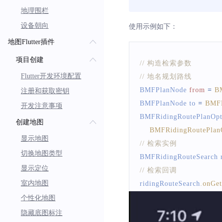
地理围栏
设备朝向
使用示例如下：
地图Flutter插件
项目创建
// 构造检索参数
Flutter开发环境配置
// 地名规划路线
BMFPlanNode
from
=
B
注册和获取密钥
BMFPlanNode
 to 
=
BMF
开发注意事项
BMFRidingRoutePlanOpt
创建地图
BMFRidingRoutePlan
显示地图
// 检索实例
切换地图类型
BMFRidingRouteSearch
 
显示定位
// 检索回调
室内地图
ridingRouteSearch
.
onGet
(
BMFRidingRouteResu
个性化地图
print
(
`
骑行检索回调 er
隐藏底图标注