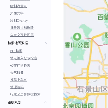
绘制海量点
添加文字
绘制Overlay
批量添加和删除
自定义瓦片图层
检索地图数据
POI检索
地点输入提示检索
公交详情检索
天气服务
推荐上车点
地理编码
行政区边界数据检索
路线规划