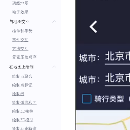
// 解析reslut，具体
离线地图
}
)
;
粒子效果
// 发起检索 
与地图交互
bool flag 
=
await
 riding
控件和手势
事件交互
方法交互
元素压盖顺序
在地图上绘制
绘制点聚合
绘制点标记
绘制线
绘制弧线和面
绘制3D棱柱
绘制3D模型
绘制动态轨迹