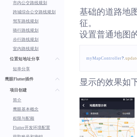
市内公交路线规划
基础的道路地
跨城综合公交路线规划
征。
驾车路线规划
骑行路线规划
设置普通地图
步行路线规划
室内路线规划
myMapController
?.
upda
位置短地址分享
短串分享
鹰眼Flutter插件
显示的效果如
项目创建
简介
鹰眼基本概念
权限与配额
Flutter开发环境配置
获取账号和密钥