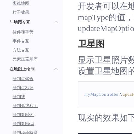
离线地图
开发者可以在地图
粒子效果
mapType的值
与地图交互
updateMapO
控件和手势
事件交互
卫星图
方法交互
显示卫星照片
元素压盖顺序
设置卫星地图
在地图上绘制
绘制点聚合
绘制点标记
myMapController
?.
upda
绘制线
绘制弧线和面
绘制3D棱柱
现实的效果如
绘制3D模型
绘制动态轨迹