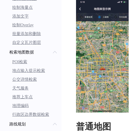
绘制海量点
添加文字
绘制Overlay
批量添加和删除
自定义瓦片图层
检索地图数据
POI检索
地点输入提示检索
公交详情检索
天气服务
推荐上车点
地理编码
行政区边界数据检索
路线规划
普通地图