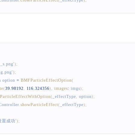
ontroller
.
closeParticleEffect
(
_effectType
)
;
w_s.png'
)
;
ng.png'
)
;
n
 option 
=
BMFParticleEffectOption
(
te
(
39.98192
,
116.324356
)
,
images
:
 imgs
)
;
ParticleEffectWithOption
(
_effectType
,
 option
)
;
ontroller
.
showParticleEffect
(
_effectType
)
;
设置成功'
)
;