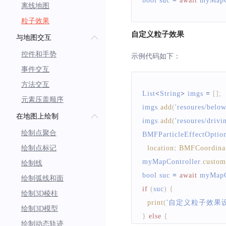
bool suc 
=
await
 myMapC
离线地图
粒子效果
自定义粒子效果
与地图交互
控件和手势
示例代码如下：
事件交互
方法交互
List
<
String
>
 imgs 
=
[
]
;
元素压盖顺序
imgs
.
add
(
'resoures/belo
在地图上绘制
imgs
.
add
(
'resoures/drivi
绘制点聚合
BMFParticleEffectOptio
绘制点标记
location
:
BMFCoordina
myMapController
.
custom
绘制线
bool suc 
=
await
 myMapC
绘制弧线和面
if
(
suc
)
{
绘制3D棱柱
print
(
'自定义粒子效果
绘制3D模型
}
else
{
绘制动态轨迹