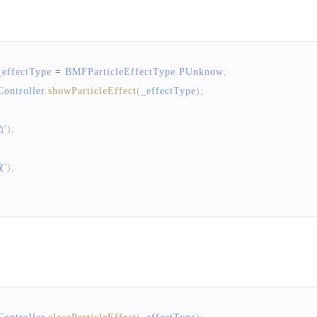
_effectType 
=
BMFParticleEffectType
.
PUnknow
;
ontroller
.
showParticleEffect
(
_effectType
)
;
'
)
;
'
)
;