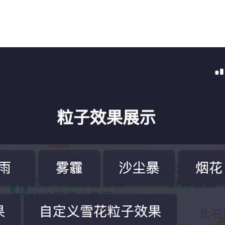
设置失败'
)
;