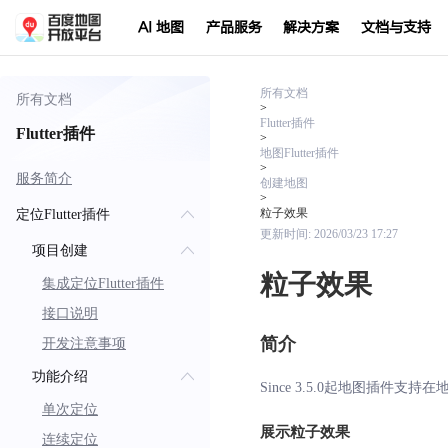
AI 地图
产品服务
解决方案
文档与支持
所有文档
所有文档
>
Flutter插件
Flutter插件
>
地图Flutter插件
>
服务简介
创建地图
>
粒子效果
定位Flutter插件
更新时间:
2026/03/23 17:27
项目创建
粒子效果
集成定位Flutter插件
接口说明
简介
开发注意事项
功能介绍
Since 3.5.0起地图
单次定位
展示粒子效果
连续定位