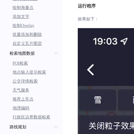
print
(
'自定义粒子效果
运行程序
绘制海量点
}
添加文字
效果如下：
绘制Overlay
批量添加和删除
自定义瓦片图层
检索地图数据
POI检索
地点输入提示检索
公交详情检索
天气服务
推荐上车点
地理编码
行政区边界数据检索
路线规划