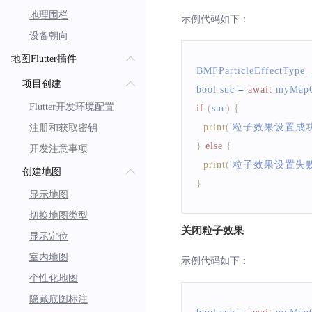
地理围栏
示例代码如下：
设备朝向
地图Flutter插件
BMFParticleEffectType
 
项目创建
bool suc 
=
await
 myMapC
Flutter开发环境配置
if
(
suc
)
{
print
(
'粒子效果设置成功
注册和获取密钥
}
else
{
开发注意事项
print
(
'粒子效果设置失败
创建地图
}
显示地图
切换地图类型
关闭粒子效果
显示定位
室内地图
示例代码如下：
个性化地图
隐藏底图标注