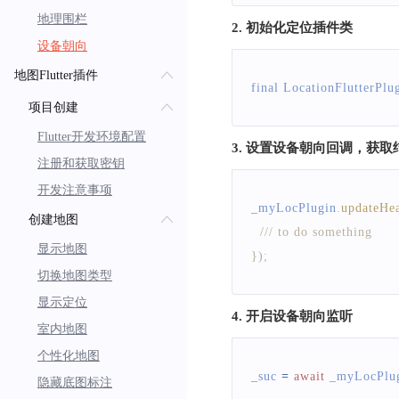
地理围栏
2. 初始化定位插件类
设备朝向
地图Flutter插件
final 
LocationFlutterPlu
项目创建
Flutter开发环境配置
3. 设置设备朝向回调，获取
注册和获取密钥
开发注意事项
_myLocPlugin
.
updateHe
创建地图
/// to do something
显示地图
}
)
;
切换地图类型
显示定位
4. 开启设备朝向监听
室内地图
个性化地图
_suc 
=
await
 _myLocPlu
隐藏底图标注