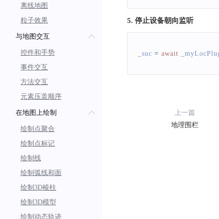
离线地图
粒子效果
5. 停止设备朝向监听
与地图交互
控件和手势
_suc 
=
await
 _myLocPlu
事件交互
方法交互
元素压盖顺序
在地图上绘制
上一篇
地理围栏
绘制点聚合
绘制点标记
绘制线
绘制弧线和面
绘制3D棱柱
绘制3D模型
绘制动态轨迹