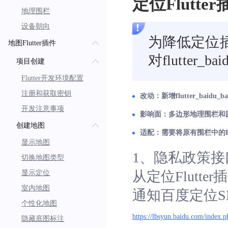
定位Flutte
地理围栏
设备朝向
为降低定位插
地图Flutter插件
对flutter_b
项目创建
Flutter开发环境配置
注册和获取密钥
改动：新增flutter_baidu_
开发注意事项
影响面：多边形地理围栏和
创建地图
适配：需要将原有围栏中的BMFCo
显示地图
1、隐私政策接
切换地图类型
从定位Flutt
显示定位
室内地图
通知百度定位
个性化地图
https://lbsyun.baidu.com/index.p
隐藏底图标注