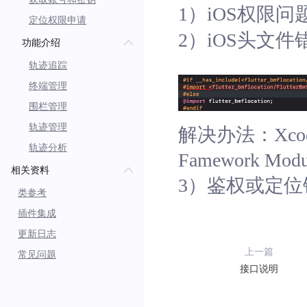
1）iOS权限问
定位权限申请
2）iOS头文件
功能介绍
轨迹追踪
终端管理
围栏管理
轨迹管理
解决办法：Xcode-TA
轨迹分析
Famework Mo
相关资料
3）鉴权或定
类参考
插件集成
更新日志
上一篇
常见问题
接口说明