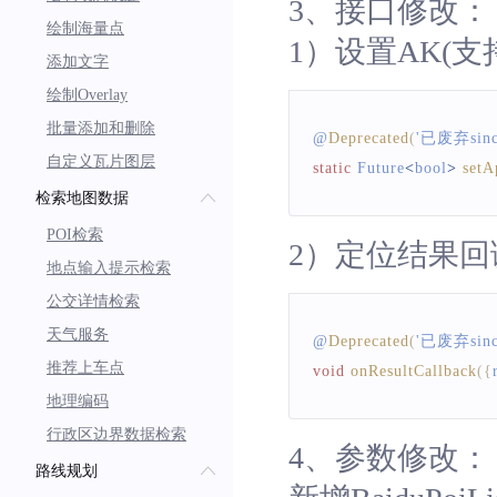
3、接口修改：
绘制海量点
1）设置AK(支持i
添加文字
绘制Overlay
批量添加和删除
@
Deprecated
(
'已废弃sinc
自定义瓦片图层
static
Future
<
bool
>
setA
检索地图数据
POI检索
2）定位结果回
地点输入提示检索
公交详情检索
天气服务
@
Deprecated
(
'已废弃since
推荐上车点
void
onResultCallback
(
{
地理编码
行政区边界数据检索
4、参数修改：
路线规划