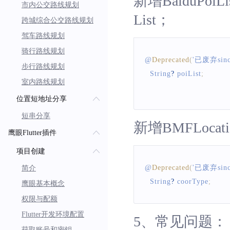
新增BaiduPoi
市内公交路线规划
List；
跨城综合公交路线规划
驾车路线规划
骑行路线规划
@
Deprecated
(
'已废弃sinc
步行路线规划
String
?
 poiList
;
室内路线规划
位置短地址分享
短串分享
新增BMFLoca
鹰眼Flutter插件
项目创建
@
Deprecated
(
'已废弃sinc
简介
String
?
 coorType
;
鹰眼基本概念
权限与配额
Flutter开发环境配置
5、常见问题：
获取账号和密钥