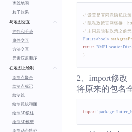
离线地图
粒子效果
// 设置是否同意隐私政策
与地图交互
// 隐私政策官网链接：https://
// 未同意隐私政策之
控件和手势
Future
<
bool
>
setAgreeP
事件交互
return
BMFLocationDispa
方法交互
}
元素压盖顺序
在地图上绘制
2、import修改
绘制点聚合
绘制点标记
将原来的包名全部引入到
绘制线
绘制弧线和面
import
'package:flutter_
绘制3D棱柱
绘制3D模型
绘制动态轨迹