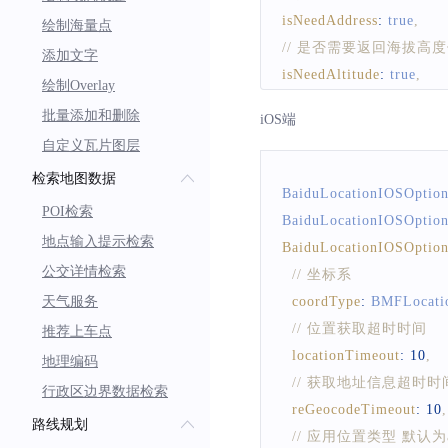
isNeedAddress
:
true
,
绘制海量点
// 是否需要返回海拔高
添加文字
isNeedAltitude
:
true
,
绘制Overlay
// 是否需要返回周边poi
批量添加和删除
iOS端
isNeedLocationPoiList
:
自定义瓦片图层
// 是否需要返回新版本rg
检索地图数据
isNeedNewVersionRgc
:
t
BaiduLocationIOSOptio
// 是否需要返回位置描
POI检索
BaiduLocationIOSOptio
isNeedLocationDescribe
:
地点输入提示检索
BaiduLocationIOSOptio
// 是否使用gps
公交详情检索
// 坐标系
openGps
:
true
,
天气服务
coordType
:
BMFLocati
// 可选，设置场景定
// 位置获取超时时间
推荐上车点
locationPurpose
:
BMFLoc
locationTimeout
:
10
,
地理编码
// 坐标系
// 获取地址信息超时时
行政区边界数据检索
coordType
:
BMFLocatio
reGeocodeTimeout
:
10
,
路线规划
// 设置发起定位请求的间
// 应用位置类型 默认为auto