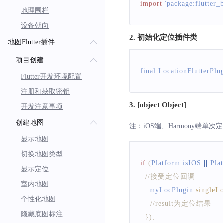
import
'package:flutter_
地理围栏
设备朝向
2. 初始化定位插件类
地图Flutter插件
项目创建
final 
LocationFlutterPlu
Flutter开发环境配置
注册和获取密钥
3. [object Object]
开发注意事项
创建地图
注：iOS端、Harmony端单
显示地图
切换地图类型
if
(
Platform
.
isIOS
||
Pla
显示定位
//接受定位回调
室内地图
  _myLocPlugin
.
singleL
个性化地图
//result为定位结果
隐藏底图标注
}
)
;