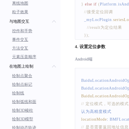
离线地图
}
else
if
(
Platform
.
isAnd
粒子效果
//接受定位回调
  _myLocPlugin
.
seriesL
与地图交互
//result为定位结果
控件和手势
}
)
;
事件交互
}
4. 设置定位参数
方法交互
元素压盖顺序
Android端
在地图上绘制
绘制点聚合
BaiduLocationAndroidOp
绘制点标记
BaiduLocationAndroidOp
绘制线
BaiduLocationAndroidOp
绘制弧线和面
// 定位模式，可选的
绘制3D棱柱
认为高精度模式
绘制3D模型
locationMode
:
BMFLoca
// 是否需要返回地址信息
绘制动态轨迹