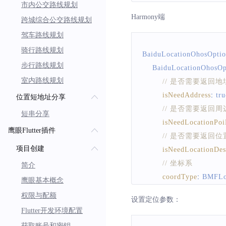
// 如果设置为0，则代
市内公交路线规划
activityType
:
scanspan
:
0
)
;
Harmony端
跨城综合公交路线规划
BMFActivityType
.
automo
return
 options
;
驾车路线规划
// 设置预期精度参数 默认
}
desiredAccuracy
:
BMFD
骑行路线规划
BaiduLocationOhosOpti
// 是否需要最新版本rg
步行路线规划
BaiduLocationOhosOp
isNeedNewVersionRgc
:
室内路线规划
// 是否需要返回
// 指定定位是否会被
isNeedAddress
:
tru
位置短地址分享
pausesLocationUpdates
// 是否需要返回周
短串分享
// 指定是否允许后台定
isNeedLocationPoi
鹰眼Flutter插件
// 允许的话是可以进
// 是否需要返回
配置允许后台定位，否则
项目创建
isNeedLocationDes
allowsBackgroundLocat
// 坐标系
简介
// 设定定位的最小更新
coordType
:
BMFLo
鹰眼基本概念
distanceFilter
:
10
,
return
 options
;
权限与配额
)
;
设置定位参数：
}
Flutter开发环境配置
return
 options
;
获取账号和密钥
}