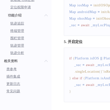
Map
 iosMap 
=
initIOSOp
定位权限申请
Map
 androidMap 
=
initA
功能介绍
Map
 ohosMap 
=
initOho
轨迹追踪
_suc 
=
await
 _myLocPlu
终端管理
围栏管理
5. 开启定位
轨迹管理
轨迹分析
if
(
Platform
.
isIOS
||
Pla
相关资料
    _suc 
=
await
 _myLocP
类参考
.
singleLocation
(
{
'isR
插件集成
}
else
if
(
Platform
.
isAnd
更新日志
    _suc 
=
await
 _myLocP
常见问题
}