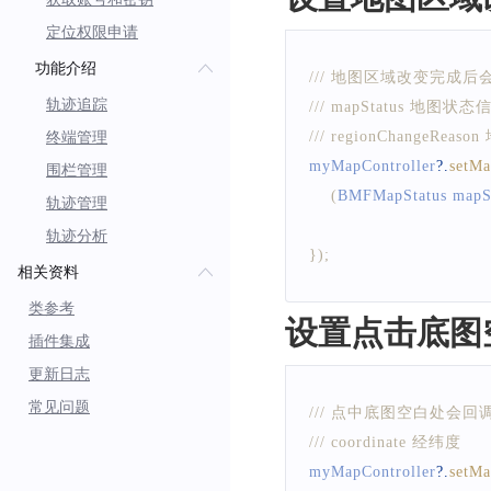
定位权限申请
功能介绍
/// 地图区域改变完成
轨迹追踪
/// mapStatus 地图状态
/// regionChangeRea
终端管理
myMapController
?.
setM
围栏管理
(
BMFMapStatus
 mapS
轨迹管理
轨迹分析
}
)
;
相关资料
类参考
设置点击底图
插件集成
更新日志
常见问题
/// 点中底图空白处会回
/// coordinate 经纬度
myMapController
?.
setM