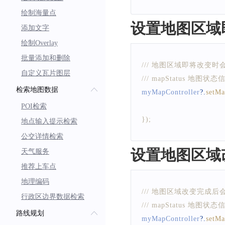
绘制海量点
设置地图区域
添加文字
绘制Overlay
批量添加和删除
/// 地图区域即将改变
自定义瓦片图层
/// mapStatus 地图状态
检索地图数据
myMapController
?.
setMa
POI检索
}
)
;
地点输入提示检索
公交详情检索
设置地图区域
天气服务
推荐上车点
地理编码
/// 地图区域改变完成
行政区边界数据检索
/// mapStatus 地图状态
路线规划
myMapController
?.
setM