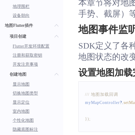
本章节将对地
地理围栏
手势、截屏）
设备朝向
地图Flutter插件
地图事件监
项目创建
SDK定义了
Flutter开发环境配置
地图状态的改
注册和获取密钥
开发注意事项
设置地图加载
创建地图
显示地图
切换地图类型
/// 地图加载回调
显示定位
myMapController
?.
setM
室内地图
}
)
;
个性化地图
隐藏底图标注