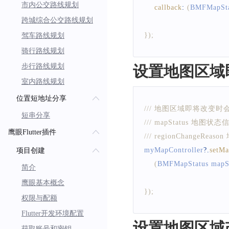
市内公交路线规划
callback
:
(
BMFMapSta
跨城综合公交路线规划
}
)
;
驾车路线规划
骑行路线规划
步行路线规划
设置地图区域即
室内路线规划
位置短地址分享
/// 地图区域即将改变
短串分享
/// mapStatus 地图状态
鹰眼Flutter插件
/// regionChangeRea
myMapController
?.
setMa
项目创建
(
BMFMapStatus
 mapS
简介
鹰眼基本概念
}
)
;
权限与配额
Flutter开发环境配置
设置地图区域改
获取账号和密钥