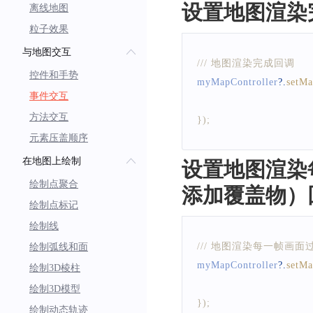
设置地图渲染
离线地图
粒子效果
与地图交互
/// 地图渲染完成回调
控件和手势
myMapController
?.
setMa
事件交互
方法交互
}
)
;
元素压盖顺序
在地图上绘制
设置地图渲染
绘制点聚合
添加覆盖物）
绘制点标记
绘制线
/// 地图渲染每一帧
绘制弧线和面
myMapController
?.
setM
绘制3D棱柱
绘制3D模型
}
)
;
绘制动态轨迹