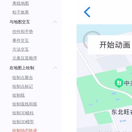
离线地图
scale
:
3.0
,
粒子效果
zoomFixed
:
true
,
与地图交互
animationIsEnable
:
animationIndex
:
1
,
控件和手势
type
:
BMF3DModelT
事件交互
)
;
方法交互
元素压盖顺序
/// 构造动态轨迹
在地图上绘制
_traceOverlay 
=
BMFTra
绘制点聚合
coordinates
:
 coords
,
绘制点标记
traceOverlayAnimate
isThined
:
true
,
绘制线
isTrackBloom
:
true
,
绘制弧线和面
isGradientColor
:
true
,
绘制3D棱柱
bloomSpeed
:
5.0
,
绘制3D模型
isCornerSmooth
:
fals
绘制动态轨迹