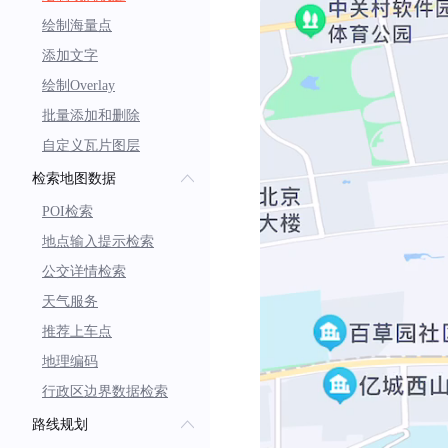
strokeColors
:
 colors
)
;
绘制海量点
await
 myMapController
.
添加文字
绘制Overlay
批量添加和删除
自定义瓦片图层
检索地图数据
POI检索
地点输入提示检索
公交详情检索
天气服务
推荐上车点
地理编码
行政区边界数据检索
路线规划