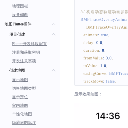
地理围栏
/// 构造动态轨迹动画参
设备朝向
BMFTraceOverlayAnimat
地图Flutter插件
BMFTraceOverlayAni
项目创建
animate
:
true
,
delay
:
0.0
,
Flutter开发环境配置
duration
:
8
,
注册和获取密钥
fromValue
:
0.0
,
开发注意事项
toValue
:
1.0
,
创建地图
easingCurve
:
BMFTrace
显示地图
trackMove
:
false
,
切换地图类型
isPointMove
:
true
,
显示效果如图：
isRotateWhenTrack
:
tr
显示定位
modelOption
:
BMFTrac
室内地图
modelName
:
"scenes
个性化地图
modelPath
:
'resoure
隐藏底图标注
yawAxis
:
BMFTrace