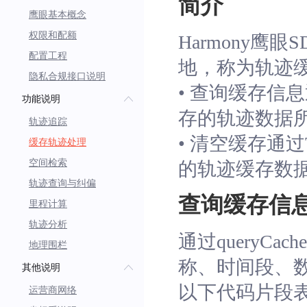
简介
鹰眼基本概念
权限和配额
Harmony
配置工程
地，称为轨迹
隐私合规接口说明
• 查询缓存信息
功能说明
存的轨迹数据
轨迹追踪
• 清空缓存
通过T
缓存轨迹处理
空间检索
的轨迹缓存数
轨迹查询与纠偏
查询缓存信
里程计算
轨迹分析
通过queryC
地理围栏
称、时间段、
其他说明
以下代码片段表
运营商网络