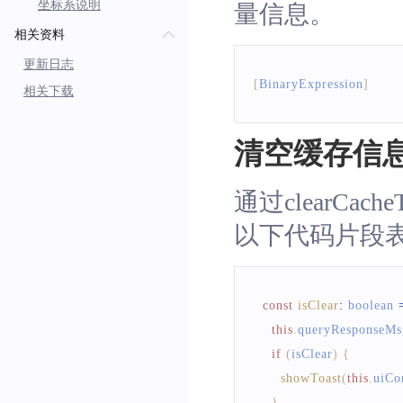
坐标系说明
量信息。
相关资料
更新日志
[
BinaryExpression
]
相关下载
清空缓存信
通过clearCa
以下代码片段
const
isClear
:
 boolean 
this
.
queryResponseMs
if
(
isClear
)
{
showToast
(
this
.
uiCo
}