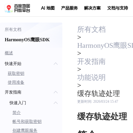
AI 地图
产品服务
解决方案
文档与支持
所有文档
所有文档
>
HarmonyOS鹰眼SDK
HarmonyOS鹰眼S
>
概述
开发指南
快速开始
>
获取密钥
功能说明
使用准备
>
缓存轨迹处理
开发指南
更新时间:
2026/03/24 15:47
快速入门
简介
缓存轨迹处理
帐号和获取密钥
创建鹰眼服务