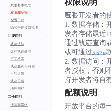
权限说明
鹰眼基本概念
权限和配额
鹰眼开发者的
配置工程
1. 数据存储
隐私合规接口说明
发者存储最近
功能说明
通过轨迹查询
轨迹追踪
或可通过
缓存轨迹处理
反馈平台
空间检索
2. 数据访问
轨迹查询与纠偏
者授权，否则
里程计算
持开发者将自有 
轨迹分析
地理围栏
配额说明
其他说明
开放平台的每一
运营商网络