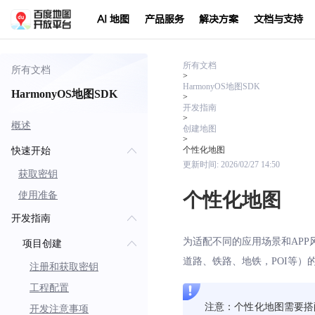
AI 地图
产品服务
解决方案
文档与支持
所有文档
所有文档
>
HarmonyOS地图SDK
HarmonyOS地图SDK
>
开发指南
>
概述
创建地图
>
个性化地图
快速开始
更新时间:
2026/02/27 14:50
获取密钥
个性化地图
使用准备
开发指南
为适配不同的应用场景和AP
项目创建
道路、铁路、地铁，POI等）
注册和获取密钥
工程配置
注意：个性化地图需要搭
开发注意事项