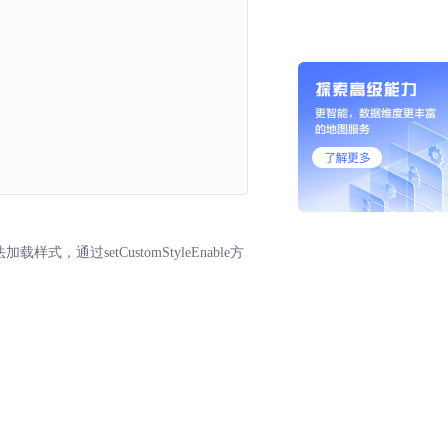
载样式，通过setCustomStyleEnable方
h: 
${
path
}
`
)
;