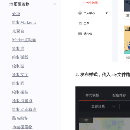
地图覆盖物
介绍
绘制Marker点
点聚合
Marker点动画
绘制线
绘制弧线
绘制面
2. 发布样式，传入.sty文件
绘制文字
绘制圆
绘制棱柱
绘制海量点
绘制动态轨迹
路名绘制
地面覆盖物