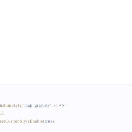
tomMapStyleCallBack
=
new
CustomMapStyleCallBackImpl
(
)
;
ustomStyleById
(
'xxxxxxxxxxxxxxxxx'
,
 styleCallBack
)
;
CustomStyle
(
'map_gray.sty'
,
(
)
=>
{
样式
setCustomStyleEnable
(
true
)
;