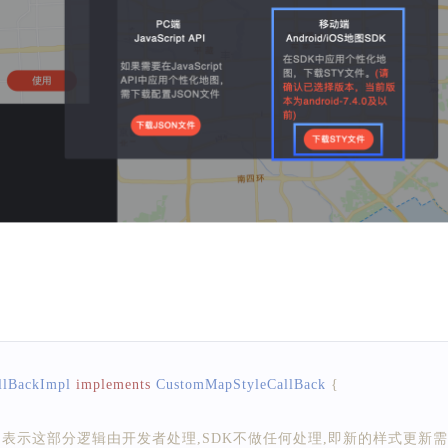
llBackImpl
implements
CustomMapStyleCallBack
{
rn 返回true:表示这部分逻辑由开发者处理,SDK不做任何处理,即新的样式