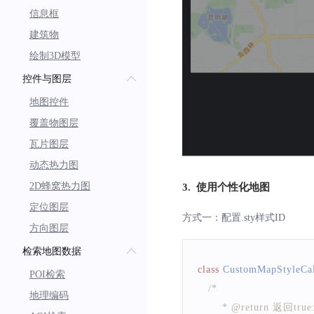
信息框
建筑物
绘制3D模型
控件与图层
地图控件
覆盖物图层
瓦片图层
动态热力图
2D蜂窝热力图
3. 使用个性化地图
定位图层
方式一：配置.sty样式ID
方向图层
检索地图数据
class
CustomMapStyleCa
POI检索
/*
地理编码
       * @retu