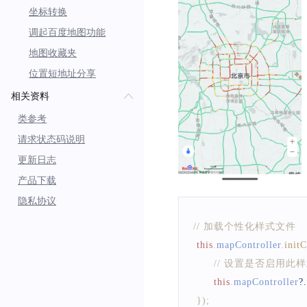
}
坐标转换
const
styleCallBack
:
Cus
调起百度地图功能
this
.
mapController
?.
setC
地图收藏夹
位置短地址分享
相关资料
类参考
请求状态码说明
更新日志
产品下载
隐私协议
// 加载个性化样式文件
this
.
mapController
.
init
// 设置是否启用此
this
.
mapController
?.
}
)
;