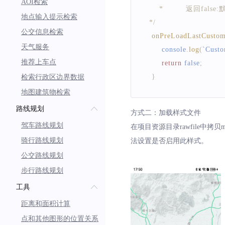
AOI检索
       *         返回
地点输入提示检索
   */
公交信息检索
onPreLoadLastCusto
天气服务
console
.
log
(
`
Cust
推荐上车点
return
false
;
}
检索行政区边界数据
地图建筑物检索
onCustomMapStyleLo
路线规划
方式二：加载样式文件
console
.
log
(
`
Cust
驾车路线规划
在项目资源目录rawfile中拷贝map
return
false
;
骑行路线规划
法设置是否启用此样式。
}
公交路线规划
步行路线规划
onCustomMapStyleLo
console
.
error
(
`
Cus
工具
return
true
;
距离和面积计算
}
点和其他图形的位置关系