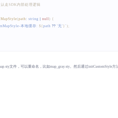
false:默认走SDK内部处理逻辑
mMapStyle
(
path
:
 string 
|
null
)
{
omMapStyle-本地缓存: 
${
path 
??
'无'
}
`
)
;
adSuccess
(
hasUpdate
:
 boolean
,
path
:
 string 
|
null
)
{
omMapStyle-加载成功, 是否更新: 
${
hasUpdate
}
, 路径: 
${
path
}
`
)
;
.sty文件，可以重命名，比如map_gray.sty。然后通过initCustomStyle方法加
adFailed
(
status
:
 number
,
message
:
 string
,
path
:
 string 
|
null
)
{
tomMapStyle-加载失败, status: 
${
status
}
, message: 
${
message
}
, pat