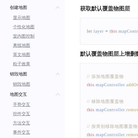
创建地图
获取默认覆盖物图层
显示地图
个性化地图
let
 layer 
=
this
.
mapContr
室内图控制
离线地图
默认覆盖物图层上增删
英文地图
粒子效果
销毁地图
// 添加地图覆盖物
销毁地图
this
.
mapController
.
addOv
地图交互
// 移除地图覆盖物
手势交互
this
.
mapController
.
remo
控件交互
方法交互
// 按类别移除地图覆盖物
事件交互
this
.
mapController
.
remov