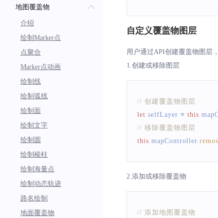
地图覆盖物
介绍
自定义覆盖物图层
绘制Marker点
用户通过API创建覆盖物图层
点聚合
1.创建或移除图层
Marker点动画
绘制线
绘制弧线
// 创建覆盖物图层
绘制面
let
 selfLayer 
=
this
.
mapC
绘制文字
// 移除覆盖物图层
绘制圆
this
.
mapController
.
remo
绘制棱柱
绘制海量点
2.添加或移除覆盖物
绘制动态轨迹
路名绘制
// 添加地图覆盖物
地面覆盖物