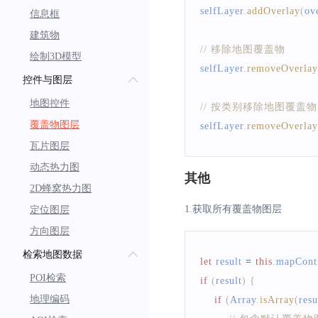
selfLayer
.
addOverlay
(
ov
信息框
建筑物
// 移除地图覆盖物
绘制3D模型
selfLayer
.
removeOverlay
控件与图层
地图控件
// 按类别移除地图覆盖物
覆盖物图层
selfLayer
.
removeOverlay
瓦片图层
动态热力图
其他
2D蜂窝热力图
1.获取所有覆盖物图层
定位图层
方向图层
检索地图数据
let
 result 
=
this
.
mapContr
POI检索
if
(
result
)
{
地理编码
if
(
Array
.
isArray
(
resu