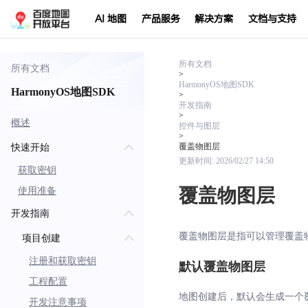
AI 地图
产品服务
解决方案
文档与支持
所有文档
所有文档
>
HarmonyOS地图SDK
HarmonyOS地图SDK
>
开发指南
>
概述
控件与图层
>
覆盖物图层
快速开始
更新时间:
2026/02/27 14:50
获取密钥
覆盖物图层
使用准备
开发指南
覆盖物图层是指可以管理覆盖
项目创建
注册和获取密钥
默认覆盖物图层
工程配置
地图创建后，默认会生成一个
开发注意事项