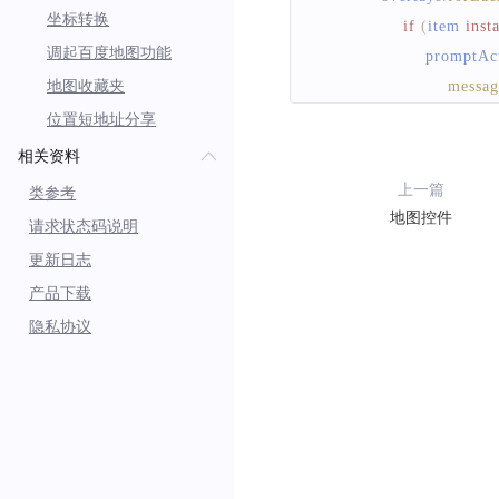
坐标转换
if
(
item 
inst
调起百度地图功能
                    promptA
地图收藏夹
messag
durati
位置短地址分享
}
)
;
相关资料
}
上一篇
类参考
}
)
;
地图控件
请求状态码说明
}
更新日志
}
产品下载
)
;
隐私协议