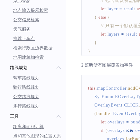
// 包含默认覆
AOI检索
let
 layer 
=
 result 
a
地点输入提示检索
}
else
{
公交信息检索
// 只有一个默认
天气服务
let
 layers 
=
 result 
推荐上车点
}
检索行政区边界数据
}
地图建筑物检索
2.监听所有图层覆盖物事件
路线规划
驾车路线规划
骑行路线规划
this
.
mapController
.
addOv
公交路线规划
SysEnum
.
EOverLayT
OverlayEvent
.
CLICK
步行路线规划
(
bundle
:
EventOverla
工具
let
 overlays 
=
 bund
距离和面积计算
if
(
overlays 
&&
 ov
点和其他图形的位置关系
            overlays
.
forEac