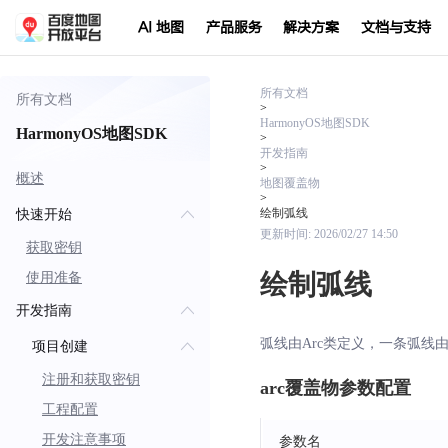
AI 地图
产品服务
解决方案
文档与支持
所有文档
所有文档
>
HarmonyOS地图SDK
HarmonyOS地图SDK
>
开发指南
>
概述
地图覆盖物
>
绘制弧线
快速开始
更新时间:
2026/02/27 14:50
获取密钥
绘制弧线
使用准备
开发指南
弧线由Arc类定义，一条弧线由
项目创建
注册和获取密钥
arc覆盖物参数配置
工程配置
开发注意事项
参数名