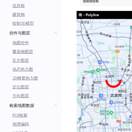
信息框
建筑物
绘制3D模型
控件与图层
地图控件
覆盖物图层
瓦片图层
动态热力图
2D蜂窝热力图
定位图层
方向图层
检索地图数据
POI检索
地理编码