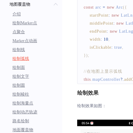
地图覆盖物
const
 arc 
=
new
Arc
(
{
介绍
startPoint
:
new
LatLn
绘制Marker点
middlePoint
:
new
Lat
endPoint
:
new
LatLn
点聚合
width
:
10
,
Marker点动画
isClickable
:
true
,
绘制线
}
)
;
绘制弧线
绘制面
//在地图上显示弧线
绘制文字
this
.
mapController
?.
addO
绘制圆
绘制效果
绘制棱柱
绘制海量点
绘制效果如图：
绘制动态轨迹
路名绘制
地面覆盖物