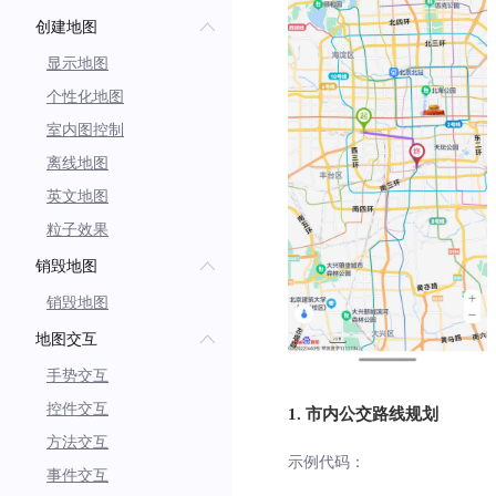
创建地图
显示地图
个性化地图
室内图控制
离线地图
英文地图
粒子效果
销毁地图
销毁地图
地图交互
手势交互
控件交互
1. 市内公交路线规划
方法交互
示例代码：
事件交互