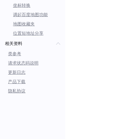
坐标转换
this
.
map
?.
addOverlay
}
)
调起百度地图功能
地图收藏夹
位置短地址分享
相关资料
类参考
请求状态码说明
更新日志
产品下载
隐私协议