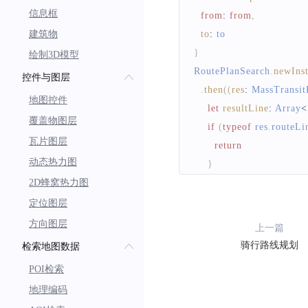
let
 step 
=
 steps
[
i
]
信息框
from
:
from
,
let
llAry
:
LatLng
[
]
建筑物
to
:
 to
      llAry
.
forEach
(
eleme
}
绘制3D模型
        resultLine
.
push
(
el
RoutePlanSearch
.
newIns
}
)
控件与图层
.
then
(
(
res
:
MassTransit
}
地图控件
let
resultLine
:
Array
<
let
polyline
:
Polyline
覆盖物图层
if
(
typeof
 res
.
routeLi
points
:
 resultLine
,
瓦片图层
return
fillcolor
:
'#a6f'
,
动态热力图
}
width
:
10
,
2D蜂窝热力图
let
 line 
=
 res
.
routeLin
join
:
SysEnum
.
Line
let
 steps 
=
 line
.
newSt
定位图层
cap
:
SysEnum
.
Line
if
(
typeof
 steps 
===
"
isThined
:
true
,
方向图层
上一篇
return
isGeodesic
:
 fasle
,
骑行路线规划
检索地图数据
}
zIndex
:
1
POI检索
for
(
let
 i 
=
0
;
 i 
<
 step
}
)
;
地理编码
for
(
let
 j 
=
0
;
 j 
<
 st
this
.
mapController
?.
a