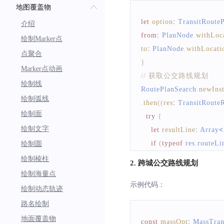
地图覆盖物
let
option
:
TransitRoute
介绍
from
:
PlanNode
.
withLoc
绘制Marker点
to
:
PlanNode
.
withLocati
点聚合
}
Marker点动画
// 获取公交路线规划
绘制线
RoutePlanSearch
.
newIns
绘制弧线
.
then
(
(
res
:
TransitRouteR
绘制面
try
{
绘制文字
let
resultLine
:
Array
<
if
(
typeof
 res
.
routeLi
绘制圆
return
绘制棱柱
2. 跨城公交路线规划
}
绘制海量点
let
line
:
TransitRoute
示例代码：
绘制动态轨迹
let
steps
:
TransitStep
[
路名绘制
for
(
let
 i 
=
0
;
 i 
<
 step
地面覆盖物
const
massOpt
:
MassTran