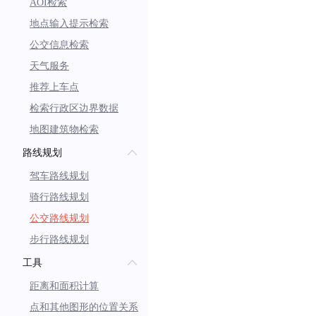
AOI检索
let
 step 
=
 steps
[
i
]
[
}
catch
(
e
)
{
地点输入提示检索
let
llAry
:
LatLng
[
        llAry
.
forEach
(
ele
公交信息检索
}
          resultLine
.
push
(
e
}
)
天气服务
}
)
推荐上车点
}
检索行政区边界数据
}
地图建筑物检索
路线规划
let
polyline
:
Polyline
驾车路线规划
points
:
 resultLine
,
fillcolor
:
'#6af'
,
骑行路线规划
width
:
10
,
公交路线规划
join
:
SysEnum
.
Line
步行路线规划
cap
:
SysEnum
.
Line
工具
isThined
:
true
,
距离和面积计算
isGeodesic
:
true
点和其他图形的位置关系
}
)
;