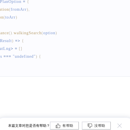
PlanOption
=
{
ation
(
fromArr
)
,
on
(
toArr
)
tance
(
)
.
walkingSearch
(
option
)
Result
)
=>
{
atLng
>
=
[
]
s
===
"undefined"
)
{
s
[
0
]
length
;
 i
++
)
{
parseGeoStr2LLArray
(
step
.
pathString
)
t
=>
{
本篇文章对您是否有帮助？
有帮助
没帮助
ment
)