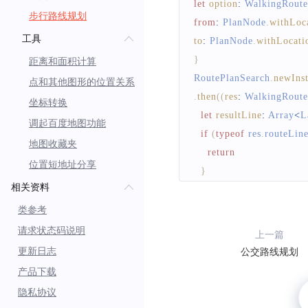
let
option
:
WalkingRoute
步行路线规划
from
:
PlanNode
.
withLoc
工具
to
:
PlanNode
.
withLocati
}
距离和面积计算
RoutePlanSearch
.
newIns
点和其他图形的位置关系
.
then
(
(
res
:
WalkingRoute
坐标转换
let
resultLine
:
Array
<
L
调起百度地图功能
if
(
typeof
 res
.
routeLine
地图收藏夹
return
位置短地址分享
}
相关资料
let
 line 
=
 res
.
routeLine
let
 steps 
=
 line
.
steps
类参考
for
(
let
 i 
=
0
;
 i 
<
 steps
.
请求状态码说明
上一篇
let
 step 
=
 steps
[
i
]
更新日志
公交路线规划
let
llAry
:
LatLng
[
]
=
产品下载
    llAry
.
forEach
(
elemen
隐私协议
      resultLine
.
push
(
ele