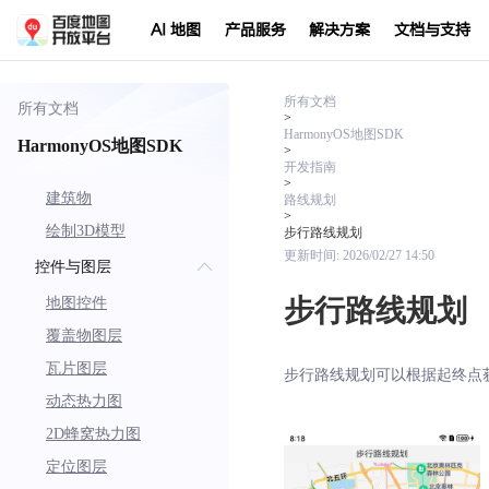
绘制棱柱
AI 地图
产品服务
解决方案
文档与支持
绘制海量点
绘制动态轨迹
路名绘制
所有文档
所有文档
>
地面覆盖物
HarmonyOS地图SDK
HarmonyOS地图SDK
>
信息框
开发指南
>
建筑物
路线规划
>
绘制3D模型
步行路线规划
更新时间:
2026/02/27 14:50
控件与图层
步行路线规划
地图控件
覆盖物图层
瓦片图层
步行路线规划可以根据起终点
动态热力图
2D蜂窝热力图
定位图层