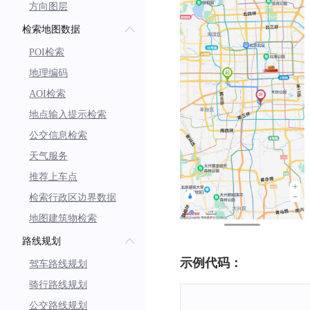
方向图层
检索地图数据
POI检索
地理编码
AOI检索
地点输入提示检索
公交信息检索
天气服务
推荐上车点
检索行政区边界数据
地图建筑物检索
路线规划
示例代码：
驾车路线规划
骑行路线规划
公交路线规划