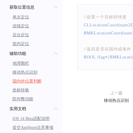
获取位置信息
单次定位
//设置一个目标经纬度
CLLocationCoordinate2
连续定位
BMKLocationCoordinate
后台定位
室内定位
//返回是否在国内或海外
辅助功能
BOOL
 flag
=
[
BMKLocati
地理围栏
移动热点识别
国内外位置判断
坐标转换
上一篇
防作弊功能
移动热点识别
实用文档
iOS 14 Beta适配说明
提交AppStore注意事项