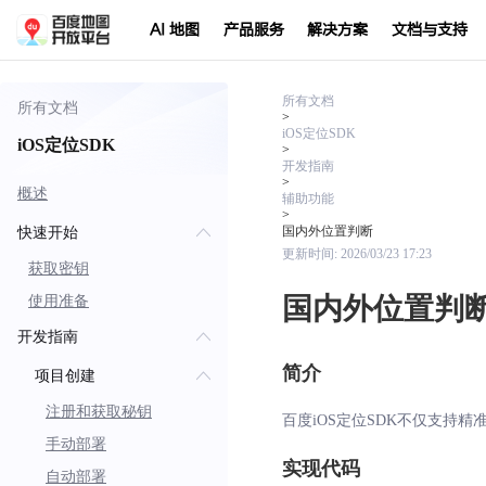
AI 地图
产品服务
解决方案
文档与支持
所有文档
所有文档
>
iOS定位SDK
iOS定位SDK
>
开发指南
>
概述
辅助功能
>
国内外位置判断
快速开始
更新时间:
2026/03/23 17:23
获取密钥
国内外位置判
使用准备
开发指南
简介
项目创建
注册和获取秘钥
百度iOS定位SDK不仅支持
手动部署
实现代码
自动部署