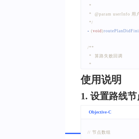
 *
 *  @param userInfo
 */
-
(
void
)
routePlanDidFin
/**
 *  算路失败回调
 *
 *  @param error    
使用说明
 *  @param userInfo
 */
1. 设置路线
-
(
void
)
routePlanDidFai
Objective-C
Swift
// 节点数组