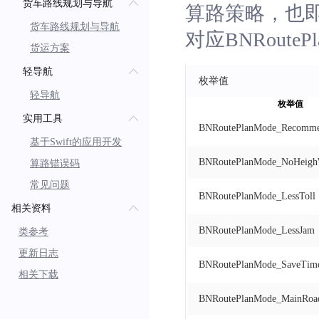
货车路线规划与导航
算路策略，也即
 *（3）摩托车，传@(BN_N
货车路线规划与导航
对应BNRouteP
 */
货运方案
-
(
void
)
startNaviRoutePl
轻导航
naviNodes
:
(
枚举值
time
:
(
BN
轻导航
枚举值
delegete
:
(
i
实用工具
BNRoutePlanMode_Recomm
userInfo
:
(
N
基于Swift的应用开发
BNRoutePlanMode_NoHeig
算路错误码
常见问题
BNRoutePlanMode_LessToll
相关资料
BNRoutePlanMode_LessJam
类参考
更新日志
BNRoutePlanMode_SaveTim
相关下载
BNRoutePlanMode_MainRoa