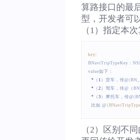
算路接口的最后一个
型，开发者可
（1）指定本
key
:
BNaviTripTypeKey：NS
value如下：
*
（
1
）货车，传@
(
BN_
*
（
2
）驾车，传@（BN_N
*
（
3
）摩托车，传@
(
B
  比如 @
{
BNaviTripTyp
（2）区别不同