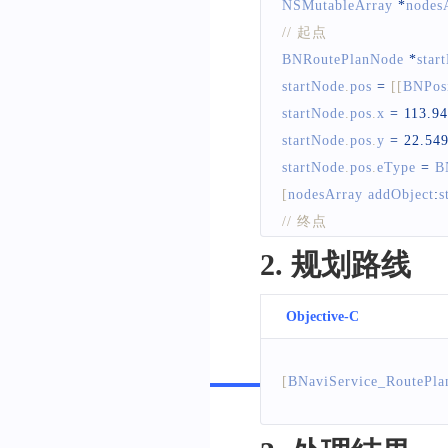
NSMutableArray
*
nodes
// 起点
BNRoutePlanNode
*
star
startNode
.
pos
=
[
[
BNPosi
startNode
.
pos
.
x
=
113.9
startNode
.
pos
.
y
=
22.54
startNode
.
pos
.
eType
=
B
[
nodesArray addObject
:
s
// 终点
BNRoutePlanNode
*
endN
2. 规划路线
endNode
.
pos
=
[
[
BNPosi
endNode
.
pos
.
x
=
113.94
Objective-C
endNode
.
pos
.
y
=
22.546
endNode
.
pos
.
eType
=
BN
Swift
[
BNaviService_RoutePla
[
nodesArray addObject
:
e