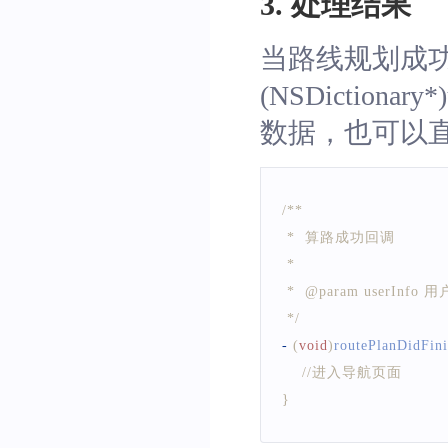
3. 处理结果
当路线规划成功时，会触
(NSDictio
数据，也可以
/**
 *  算路成功回调
 *
 *  @param userInfo
 */
-
(
void
)
routePlanDidFin
//进入导航页面
}