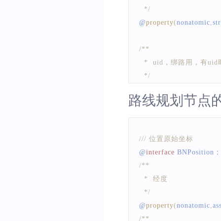
  */
@
property
(
nonatomic
,
st
/**
  *  uid，绑路用，
  */
@
property
(
nonatomic
,
st
路线规划节点
/**
  *  城市ID，可选
/// 位置原始坐标
  */
@
interface
BNPosition
:
@
property
(
nonatomic
,
st
/**
  *  经度
/**
  */
  *  描述信息（如家
@
property
(
nonatomic
,
as
  */
/**