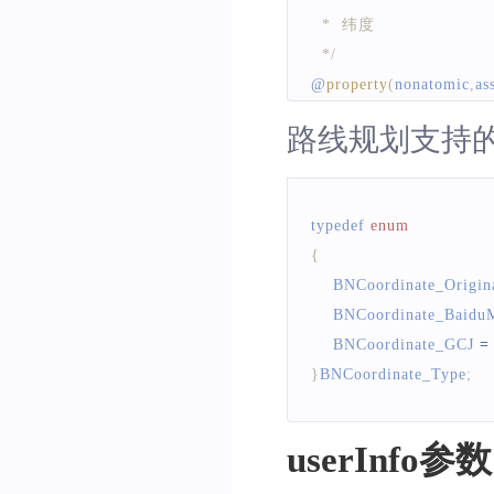
@
property
(
nonatomic
,
co
  *  纬度
  */
/**
@
property
(
nonatomic
,
as
  *  地址信息（如上
/**
  */
路线规划支持
  *  坐标系类型，默认是BNCo
@
property
(
nonatomic
,
co
  */
@
property
(
nonatomic
,
as
/// 途径点偏好算路使
typedef 
enum
@
property
(
nonatomic
,
 a
{
+
(
BNPosition
*
)
positio
@end
BNCoordinate_Origi
BNCoordinate_Baid
@end
BNCoordinate_GCJ
=
}
BNCoordinate_Type
;
userInfo参数