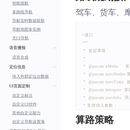
智能巡航
驾车、货车、
多路线导航
导航实时数据获取
导航地图多实例
//接口
无UI导航
/**
语音播报
 *  发起算路
语音合成
 *
 *  @param eMode  
定位信息
 *  @param navi
传入外部定位点数据
 *  @param navi
UI页面定制
 *  @param delega
自定义标注
 *  @param userI
自定义UI控件
 * 支持传入参数：
其他自定义能力
 *BNaviTripTypeK
算路策略
 *（1）货车，传@(BN_Nav
自定义导航设置项
 *（2）驾车，传@（BN_Na