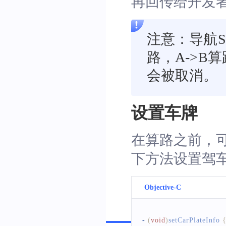
再回传给开发
注意：导航S
路，A->B
会被取消。
设置车牌
在算路之前，
下方法设置驾
Objective-C
Swift
-
(
void
)
setCarPlateInfo 