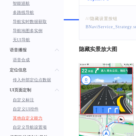
智能巡航
Swift
多路线导航
///隐藏设置按钮
导航实时数据获取
BNaviService_Strategy
.
s
导航地图多实例
无UI导航
隐藏实景放大图
语音播报
语音合成
定位信息
传入外部定位点数据
UI页面定制
自定义标注
自定义UI控件
其他自定义能力
自定义导航设置项