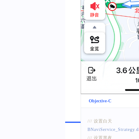
Objective-C
Swift
/// 设置白天
BNaviService_Strategy
.
d
/// 设置黑夜