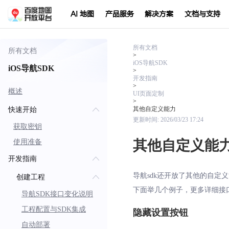
AI 地图
产品服务
解决方案
文档与支持
所有文档
所有文档
>
iOS导航SDK
iOS导航SDK
>
开发指南
>
概述
UI页面定制
>
其他自定义能力
快速开始
更新时间:
2026/03/23 17:24
获取密钥
其他自定义能
使用准备
开发指南
导航sdk还开放了其他的自定义能力。
创建工程
下面举几个例子，更多详细接口参考BNS
导航SDK接口变化说明
工程配置与SDK集成
隐藏设置按钮
自动部署