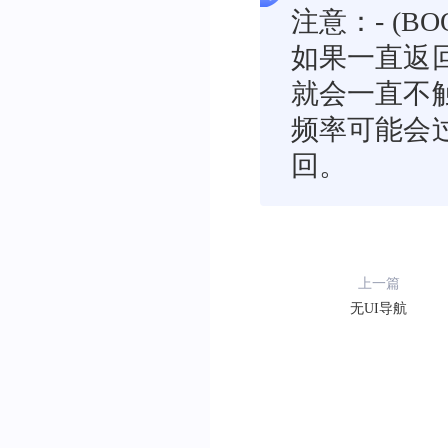
 *  TTS音效回调
注意：- (BO
 *  @param type 音效
如果一直返回Y
 *  @param filePat
 */
就会一直不
-
(
void
)
onPlayVoiceSou
频率可能会
//filePath为mp
回。
[
self playVoiceSound
:
}
/**
*  使用自定义的tts
上一篇
*  @return 返回自定
无UI导航
*/
-
(
BOOL
)
ttsIsPlaying 
{
//返回外置TTS是否
return
[
self isPlaying
}