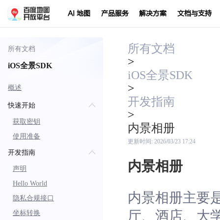
AI 地图
产品服务
解决方案
文档与支持
所有文档
所有文档
>
iOS全景SDK
iOS全景SDK
>
概述
开发指南
快速开始
>
获取密钥
内景相册
使用准备
更新时间:
2026/03/23 17:24
开发指南
内景相册
声明
Hello World
内景相册主要
隐私合规接口
厅、酒店、大
坐标转换