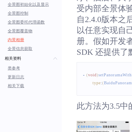
全景图初始化以及显示
受内部全景体
全景图控制
自2.4.0版
全景图委托代理函数
以任意实现自己
全景图覆盖物
册。假如开发
内景相册
全景信息获取
SDK 还提供
相关资料
类参考
-
(
void
)
setPanoramaWit
更新日志
type
:
(
BaiduPanoram
相关下载
此方法为3.5