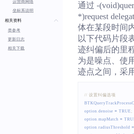
运营商网络
通过 -(void)quer
坐标系说明
*)request delegat
相关资料
体在某段时间
类参考
以下代码片段表示
更新日志
迹纠偏后的里
相关下载
为是噪点、使
迹点之间，采
// 设置纠偏选项
BTKQueryTrackProcessO
option
.
denoise
=
TRUE
;
option
.
mapMatch
=
TRU
option
.
radiusThreshold