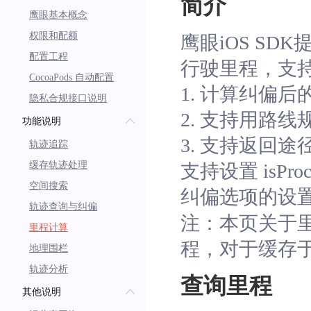
简介
鹰眼基本概念
权限和配额
鹰眼iOS S
配置工程
行驶里程，支
CocoaPods 自动配置
1. 计算纠偏后
隐私合规接口说明
2. 支持用路
功能说明
3. 支持返回
轨迹追踪
缓存轨迹处理
支持设置 isPro
空间搜索
纠偏选项的设
轨迹查询与纠偏
注：本页关于
里程计算
程，对于缓存
地理围栏
轨迹分析
查询里程
其他说明