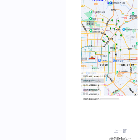
        pinAnnotationView
}
// 开启碰撞检测 
    pinAnnotationView
.
is
return
 pinAnnotation
}
上一篇
绘制Marker