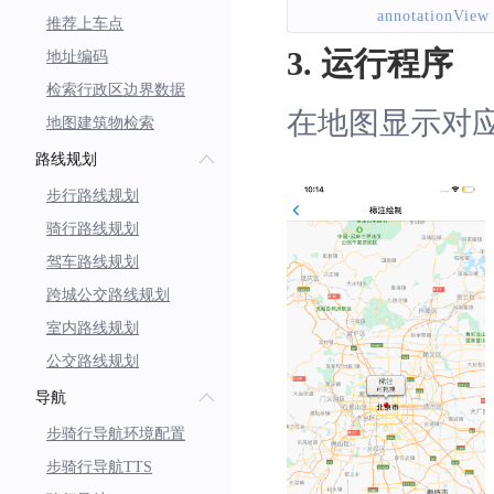
            annotationView
推荐上车点
3. 运行程序
地址编码
}
检索行政区边界数据
return
 annotationV
在地图显示对
地图建筑物检索
}
路线规划
return
 nil
;
}
步行路线规划
骑行路线规划
驾车路线规划
跨城公交路线规划
室内路线规划
公交路线规划
导航
步骑行导航环境配置
步骑行导航TTS