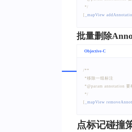
}
 */
[
_mapView addAnnotatio
-
(
id
)
initWithFrame
:
(
CG
{
    self 
=
[
super
initWit
批量删除Annot
if
(
self
)
{
        self
.
backgroundCo
Objective-C
[
self initSubViews
}
Swift
/**
return
 self
;
 *移除一组标注
}
 *@param annotati
 */
-
(
void
)
initSubViews
[
_mapView removeAnnot
{
// 添加图片，即商户
    self
.
portraitView
=
[
[
点标记碰撞