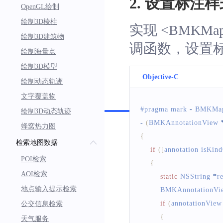
2. 设置标注样
OpenGL绘制
绘制3D棱柱
实现
<BMKMapV
绘制3D建筑物
调函数，设置
绘制海量点
绘制3D模型
Objective-C
绘制动态轨迹
文字覆盖物
Swift
#pragma mark 
-
BMKMap
绘制3D动态轨迹
-
(
BMKAnnotationView
蜂窝热力图
{
检索地图数据
if
(
[
annotation isKin
POI检索
{
AOI检索
static
NSString
*
r
地点输入提示检索
BMKAnnotationVi
if
(
annotationView
公交信息检索
{
天气服务