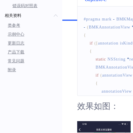
错误码对照表
Swift
相关资料
#pragma mark 
-
BMKMap
类参考
-
(
BMKAnnotationView
示例中心
{
更新日志
if
(
[
annotation isKin
{
产品下载
static
NSString
*
r
常见问题
BMKAnnotationVi
附录
if
(
annotationView
{
            annotationView
效果如图：
}
        annotationView
.
im
return
 annotationV