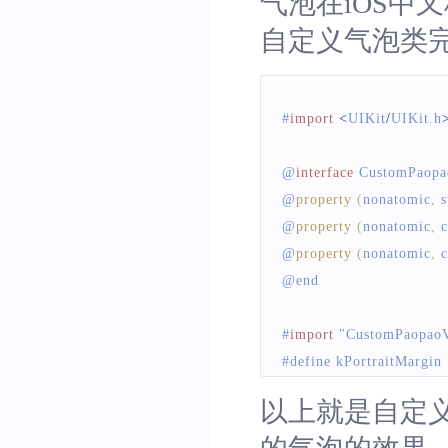
气泡在iOS中又
自定义气泡类
#
import
<
UIKit
/
UIKit
.
h
@
interface
CustomPaopa
@
property
(
nonatomic
,
 
@
property
(
nonatomic
,
 
@
property
(
nonatomic
,
 
@end
#
import
"CustomPaopaoV
#define kPortraitMargin  
#define kPortraitWidth   
以上就是自定
#define kPortraitHeight  
#define kTitleWidth       