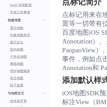
点标记简介
Swift 环境配置
开发注意事项
点标记用来在
创建地图
置等一切带有
显示地图
百度地图iOS
切换地图类型
Annotati
显示定位
PaopaoView
室内地图
个性化地图
事件，例如点
离线地图
Annotatio
境外地图服务
添加默认样
英文地图
粒子效果
iOS地图SDK预
与地图交互
标注View（BM
控件和手势