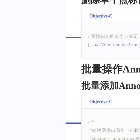
删除单个点标
}
CGFloat
 radius 
=
6.0
;
CGFloat
 minx 
=
CGRe
Objective-C
    midx 
=
CGRectGetMi
Swift
    maxx 
=
CGRectGetM
//删除指定的单个点标记
CGFloat
 miny 
=
CGRe
[
_mapView removeAnnot
    maxy 
=
CGRectGetM
CGContextMoveToPoi
批量操作Annot
CGContextAddLineTo
CGContextAddLineTo
批量添加Annot
CGContextAddArcToP
Objective-C
CGContextAddArcToP
CGContextAddArcToP
Swift
/**
CGContextAddArcToP
 *向地图窗口添加一组标注，需要
CGContextClosePath
(
 *@param annotati