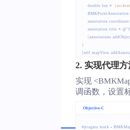
@end
    double lon 
=
(
arc4r
BMKPointAnnotation
    annotation
.
coordinate
    annotation
.
title
=
 @
"
[
annotations addObjec
}
[
self
.
mapView
 addAnnot
2. 实现代理方
实现
<BMKMapV
调函数，设置
Objective-C
Swift
#pragma mark 
-
BMKMap