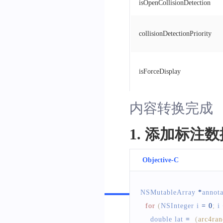
isOpenCollisionDetection
-
(
void
)
setTitle
:
(
NSStri
collisionDetectionPriority
{
    self
.
titleLabel
.
text
=
 
}
isForceDisplay
-
(
void
)
setSubtitle
:
(
NSSt
内容转换完成
{
    self
.
subtitleLabel
.
text
1. 添加标注
}
-
(
void
)
setImage
:
(
UIIma
Objective-C
{
Swift
    self
.
portraitView
.
ima
NSMutableArray
*
annota
}
for
(
NSInteger
 i 
=
0
;
 i 
    double lat 
=
(
arc4ra