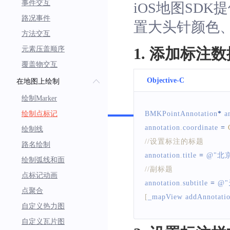
事件交互
iOS地图SDK提
路况事件
置大头针颜色
方法交互
元素压盖顺序
1. 添加标注
覆盖物交互
Objective-C
在地图上绘制
绘制Marker
Swift
绘制点标记
BMKPointAnnotation
*
 a
annotation
.
coordinate
=
绘制线
//设置标注的标题
路名绘制
annotation
.
title
=
 @
"北
绘制弧线和面
//副标题
点标记动画
annotation
.
subtitle
=
 @
点聚合
[
_mapView addAnnotati
自定义热力图
自定义瓦片图