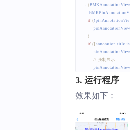
-
(
BMKAnnotationVie
BMKPinAnnotationV
if
(
!
pinAnnotationVi
        pinAnnotationView
}
if
(
[
annotation
.
title
 i
        pinAnnotationView
// 强制展示 
        pinAnnotationView
}
else
if
(
[
annotation
.
3. 运行程序
        pinAnnotationView
// 最大展示级别 
效果如下：
        pinAnnotationView
// 最小展示级别 
        pinAnnotationView
}
else
{