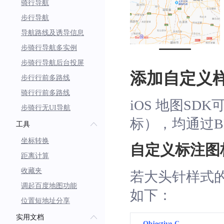
骑行导航
步行导航
导航路线及诱导信息
步骑行导航多实例
步骑行导航后台投屏
添加自定义
步行行前多路线
骑行行前多路线
iOS 地图S
步骑行无UI导航
标），均通过BMK
工具
坐标转换
自定义标注图
距离计算
收藏夹
若大头针样式
调起百度地图功能
如下：
位置短地址分享
实用文档
Objective-C