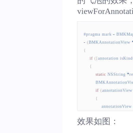
的气泡的效果，还
#define kTitleHeight      
viewForAnn
#define kArrorHeight 
0
@
interface
CustomPaopa
#pragma mark 
-
BMKMap
-
(
BMKAnnotationView
@
property
(
nonatomic
,
 
{
@
property
(
nonatomic
,
 
if
(
[
annotation isKin
@
property
(
nonatomic
,
 
{
@end
static
NSString
*
r
@implementation 
Custo
BMKAnnotationVi
if
(
annotationView
#pragma mark 
-
 draw rec
{
            annotationView
-
(
void
)
drawRect
:
(
CGRec
{
效果如图：
}
[
self drawInContext
:
UIG