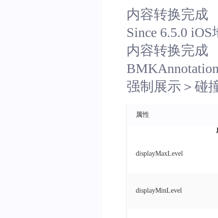
    self
.
portraitView
.
bac
内容转换完成
[
self addSubview
:
self
Since 6.5
// 添加标题，即商户
内容转换完成
    self
.
titleLabel
=
[
[
UI
BMKAnnot
    self
.
titleLabel
.
font
=
强制展示＞碰
    self
.
titleLabel
.
textCo
    self
.
titleLabel
.
text
=
 
[
self addSubview
:
self
属性
// 添加副标题，即商
    self
.
subtitleLabel
=
[
[
displayMaxLevel
    self
.
subtitleLabel
.
fon
    self
.
subtitleLabel
.
tex
    self
.
subtitleLabel
.
text
displayMinLevel
[
self addSubview
:
self
}