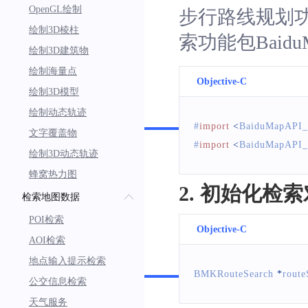
OpenGL绘制
步行路线规划
绘制3D棱柱
索功能包BaiduMap
绘制3D建筑物
绘制海量点
Objective-C
绘制3D模型
Swift
绘制动态轨迹
#
import
<
BaiduMapAPI_
文字覆盖物
#
import
<
BaiduMapAPI_
绘制3D动态轨迹
蜂窝热力图
2. 初始化检
检索地图数据
POI检索
Objective-C
AOI检索
Swift
地点输入提示检索
BMKRouteSearch
*
route
公交信息检索
天气服务