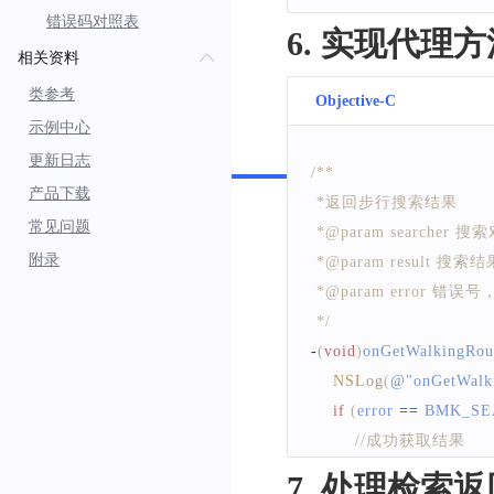
错误码对照表
6. 实现代理
相关资料
类参考
Objective-C
示例中心
Swift
更新日志
/**
产品下载
 *返回步行搜索结果
常见问题
 *@param searcher 搜
附录
 *@param result 搜索
 *@param error 错误号，
 */
-
(
void
)
onGetWalkingRou
NSLog
(
@
"onGetWalk
if
(
error 
==
BMK_SE
//成功获取结果
}
else
{
7. 处理检索