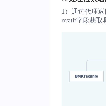
//检索失败
}
1）通过代理返
}
result字段获