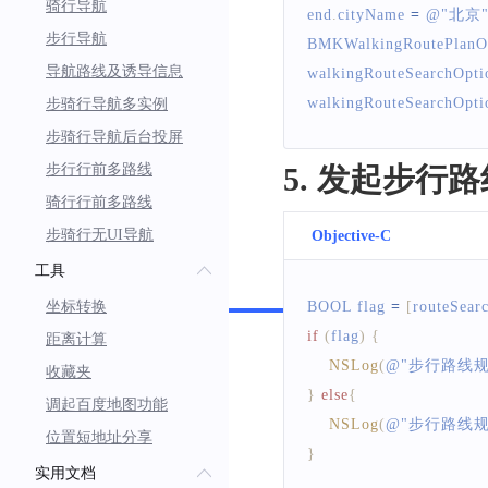
骑行导航
end
.
cityName
=
 @
"北京
步行导航
BMKWalkingRoutePlanO
导航路线及诱导信息
walkingRouteSearchOpti
walkingRouteSearchOpti
步骑行导航多实例
步骑行导航后台投屏
步行行前多路线
5. 发起步行
骑行行前多路线
步骑行无UI导航
Objective-C
工具
Swift
坐标转换
BOOL
 flag 
=
[
routeSear
if
(
flag
)
{
距离计算
NSLog
(
@
"步行路线
收藏夹
}
else
{
调起百度地图功能
NSLog
(
@
"步行路线
位置短地址分享
}
实用文档