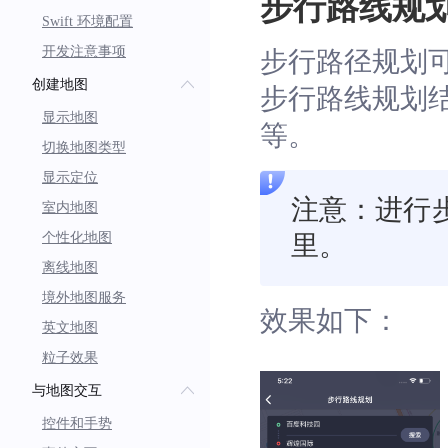
步行路线规
Swift 环境配置
开发注意事项
步行路径规划
创建地图
步行路线规划
显示地图
等。
切换地图类型
显示定位
注意：进行
室内地图
个性化地图
里。
离线地图
境外地图服务
效果如下：
英文地图
粒子效果
与地图交互
控件和手势