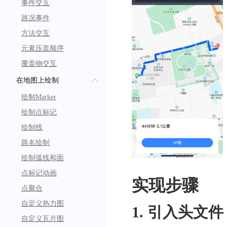
事件交互
路况事件
方法交互
元素压盖顺序
覆盖物交互
在地图上绘制
绘制Marker
绘制点标记
绘制线
路名绘制
绘制弧线和面
点标记动画
实现步骤
点聚合
自定义热力图
1. 引入头文件
自定义瓦片图