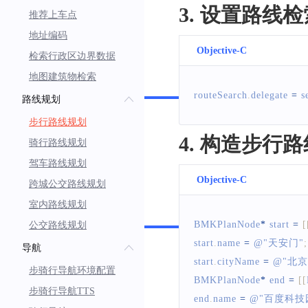
3. 设置路线
推荐上车点
地址编码
Objective-C
检索行政区边界数据
地图建筑物检索
Swift
routeSearch
.
delegate
=
 s
路线规划
步行路线规划
4. 构造步行
骑行路线规划
驾车路线规划
Objective-C
跨城公交路线规划
室内路线规划
Swift
BMKPlanNode
*
 start 
=
[
公交路线规划
start
.
name
=
 @
"天安门"
;
导航
start
.
cityName
=
 @
"北京
步骑行导航环境配置
BMKPlanNode
*
 end 
=
[
[
步骑行导航TTS
end
.
name
=
 @
"百度科技