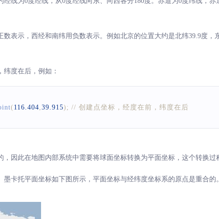
经线为0度经线，从0度经线向东、向西各分180度。赤道为0度纬线，
数表示，西经和南纬用负数表示。例如北京的位置大约是北纬39.9度，东经
，纬度在后，例如：
oint
(
116.404
,
39.915
)
;
// 创建点坐标，经度在前，纬度在后
的，因此在地图内部系统中需要将球面坐标转换为平面坐标，这个转换过
。墨卡托平面坐标如下图所示，平面坐标与经纬度坐标系的原点是重合的