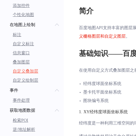
添加控件
简介
个性化地图
在地图上绘制
百度地图API支持丰富的图
标注
义栅格图层和自定义图层
。
自定义标注
基础知识——百
信息窗口
叠加图层
在使用自定义方式叠加图层之
自定义叠加层
自定义绘制层
经纬度球面坐标系统
事件
墨卡托平面坐标系统
事件处理
图块编号系统
获取地图数据
1
.
XY经纬度球面坐标系统
检索POI
经纬度是一种利用三维空间的
逆/地址解析