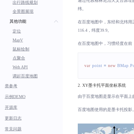
通过伦敦格林尼治天文台原址的
出行路线规划
纬。
全景图展现
其他功能
在百度地图中，东经和北纬用正
116.4，纬度39.9。
定位
MapV
在百度地图中，习惯经度在前
鼠标绘制
点聚合
var
 point 
=
new
BMap
.
P
Web API
调起百度地图
2
.
XY墨卡托平面坐标系统
类参考
由于百度地图是显示在平面上
示例DEMO
开源库
百度地图使用的是墨卡托投影
更新日志
常见问题