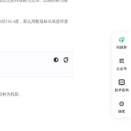
赤道以北的纬线称为北纬、以南的称为南
116.4度，那么用数值标示就是经度
问脉芽
公众号
技术咨询
程称为投影。
。
抽奖