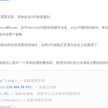
rl方法需要实现，用来告诉API取图规则。
括tileCoord和zoom，其中tileCoord为图块的编号信息，zoom为图块
提供这两个参数。
和级别所对应的图块的地址，这样API就能正常显示自定义的图层了。
放级别上显示一个简单的透明叠加层，使用浮动红色小水滴表示图块的轮
p
(
"l-map"
)
;
// 创建地图实例
oint
(
116.404
,
39.915
)
;
// 创建点坐标     
nt
,
15
)
;
// 初始化地图，设置中心点坐标和地图级别
p
.
TileLayer
(
)
;
// 创建地图层实例    
unction
(
)
{