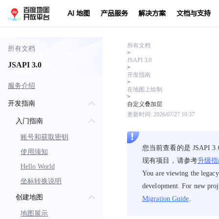
AI 地图
产品服务
解决方案
文档与支持
所有文档
所有文档
>
JSAPI 3.0
JSAPI 3.0
>
开发指南
>
服务介绍
在地图上绘制
>
开发指南
自定义叠加层
更新时间:
2026/07/27 10:37
入门指南
账号和获取密钥
您当前查看的是 JSAP
使用须知
现有项目，请参考
升级指
Hello World
You are viewing the legacy
坐标转换说明
development. For new proj
创建地图
Migration Guide
.
地图展示