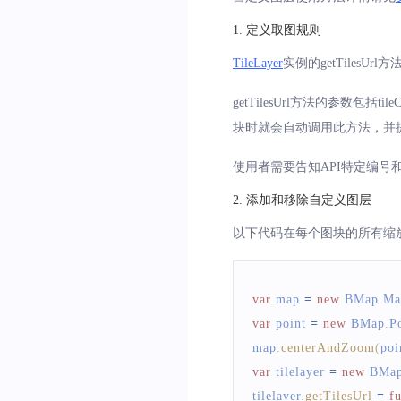
1
.
定义取图规则
TileLayer
实例的getTilesU
getTilesUrl方法的参数包
块时就会自动调用此方法，并
使用者需要告知API特定编号
2
.
添加和移除自定义图层
以下代码在每个图块的所有缩
var
 map 
=
new
BMap
.
Ma
var
 point 
=
new
BMap
.
P
map
.
centerAndZoom
(
poi
var
 tilelayer 
=
new
BMa
tilelayer
.
getTilesUrl
=
f