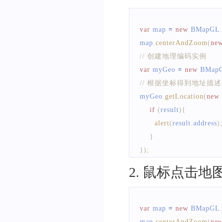
var
 map 
=
new
BMapGL
map
.
centerAndZoom
(
ne
// 创建地理编码实例      
var
 myGeo 
=
new
BMap
// 根据坐标得到地址描述  
myGeo
.
getLocation
(
new
if
(
result
)
{
alert
(
result
.
address
)
}
}
)
;
2
.
鼠标点击地
var
 map 
=
new
BMapGL
map
.
centerAndZoom
(
ne