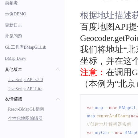
类参考
根据地址描述
示例DEMO
百度地图API提
更新日志
Geocoder.
常见问题
我们将地址“北
GL工具库BMapGLLib
BMap Draw
坐标，并在这
其他版本
注意：
在调用Ge
JavaScript API v3.0
（本例为“北京
JavaScript API Lite
友情链接
var
 map 
=
new
BMapGL
React-BMapGL指南
map
.
centerAndZoom
(
ne
个性化地图编辑器
//创建地址解析器实例
var
 myGeo 
=
new
BMap