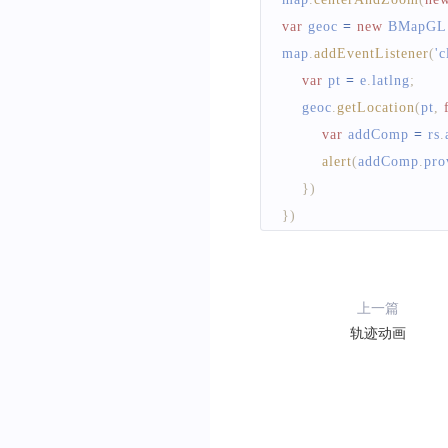
var
 geoc 
=
new
BMapGL
map
.
addEventListener
(
'c
var
 pt 
=
 e
.
latlng
;
    geoc
.
getLocation
(
pt
,
var
 addComp 
=
 rs
.
alert
(
addComp
.
pro
}
)
}
)
上一篇
轨迹动画