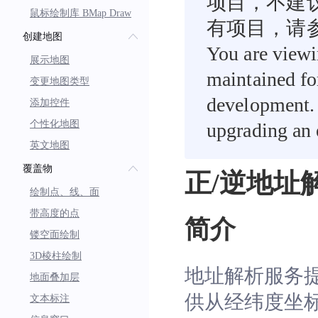
项目，不建
鼠标绘制库 BMap Draw
有项目，请
创建地图
You are viewi
展示地图
maintained fo
变更地图类型
development. 
添加控件
个性化地图
upgrading an e
英文地图
覆盖物
正/逆地址
绘制点、线、面
带高度的点
简介
镂空面绘制
3D棱柱绘制
地址解析服务
地面叠加层
供从经纬度坐
文本标注