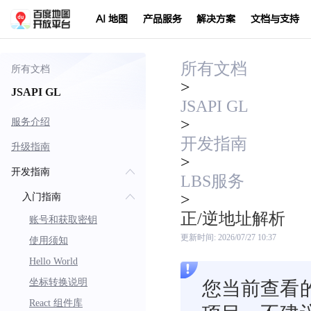
AI 地图
产品服务
解决方案
文档与支持
所有文档
所有文档
>
JSAPI GL
JSAPI GL
>
服务介绍
开发指南
升级指南
>
开发指南
LBS服务
>
入门指南
正/逆地址解析
账号和获取密钥
更新时间:
2026/07/27 10:37
使用须知
Hello World
坐标转换说明
您当前查看的
React 组件库