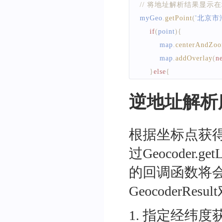
// 将地址解析结果显示
myGeo
.
getPoint
(
'北京市
if
(
point
)
{
        map
.
centerAndZo
        map
.
addOverlay
(
n
}
else
{
alert
(
'您选择的地
逆地址解析
}
}
,
'北京市'
)
根据坐标点获
过Geocoder
的回调函数将
GeocoderRes
1
.
指定经纬度