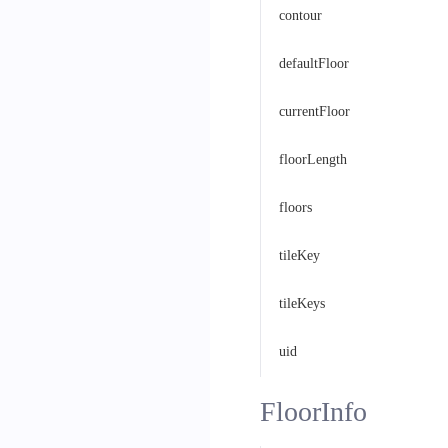
contour
defaultFloor
currentFloor
floorLength
floors
tileKey
tileKeys
uid
FloorInfo