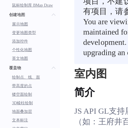
项目，不建
鼠标绘制库 BMap Draw
有项目，请
创建地图
You are viewi
展示地图
maintained fo
变更地图类型
development. 
添加控件
个性化地图
upgrading an e
英文地图
覆盖物
室内图
绘制点、线、面
带高度的点
简介
镂空面绘制
3D棱柱绘制
JS API 
地面叠加层
（如：王府井
文本标注