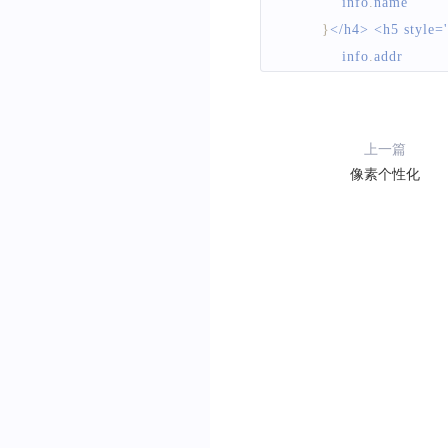
            info
.
name
}
</h4> <h5 style
            info
.
addr
}
</h4> <h5 style
            info
.
tag
!==
'
}
</h4>
`
;
上一篇
var
 infoWindow 
=
像素个性化
        map
.
openInfoWin
document
.
getElem
}
}
;
map
.
addEventListener
(
'c
    clickPoint 
=
 e
.
latlng
;
const
 point 
=
 e
.
point
;
const
 itemId 
=
 map
.
g
if
(
itemId
)
{
var
 url 
=
`
https:/