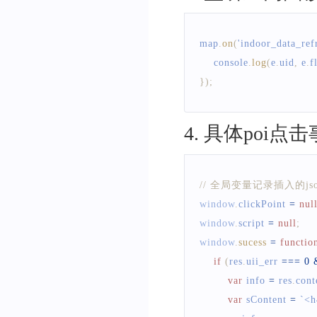
map
.
on
(
'indoor_data_ref
console
.
log
(
e
.
uid
,
 e
.
f
}
)
;
4
.
具体poi点击
// 全局变量记录插入的js
window
.
clickPoint
=
nul
window
.
script
=
null
;
window
.
sucess
=
functio
if
(
res
.
uii_err
===
0
var
 info 
=
 res
.
cont
var
 sContent 
=
`
<h