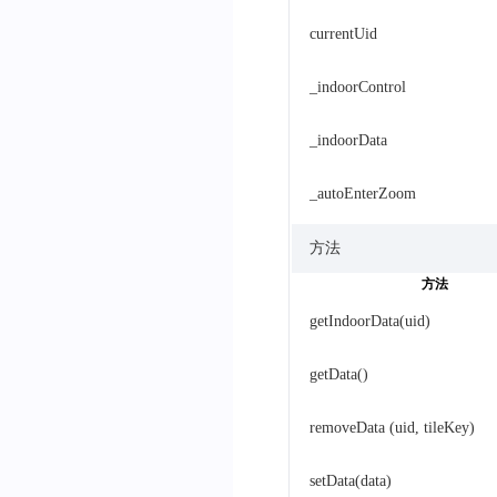
currentUid
_indoorControl
_indoorData
_autoEnterZoom
方法
方法
getIndoorData(uid)
getData()
removeData (uid, tileKey)
setData(data)