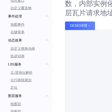
信息窗口
数，内部实例化T
自定义覆盖物
层瓦片请求地
事件处理
地图事件
DEMO详情
右键菜单
动态效果
自定义视角动画
轨迹动画
LBS服务
正/逆地址解析
出行路线规划
定位
图层服务
线图层
面图层