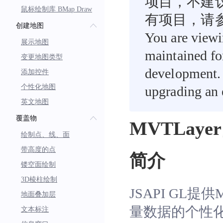
项目，不建
鼠标绘制库 BMap Draw
有项目，请
创建地图
You are viewi
展示地图
maintained fo
变更地图类型
development. 
添加控件
个性化地图
upgrading an e
英文地图
覆盖物
MVTLaye
绘制点、线、面
带高度的点
简介
镂空面绘制
3D棱柱绘制
JSAPI GL
地面叠加层
量数据的个性化展
文本标注