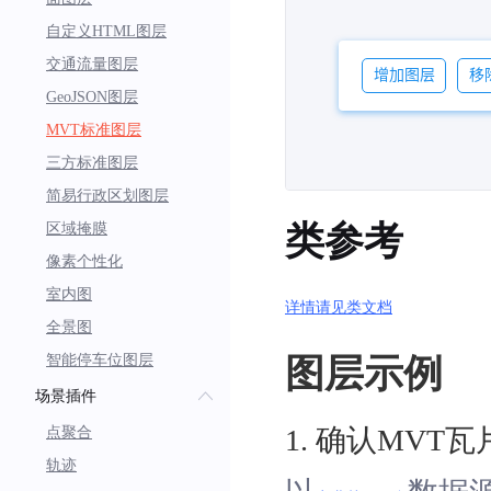
自定义HTML图层
交通流量图层
GeoJSON图层
MVT标准图层
三方标准图层
简易行政区划图层
类参考
区域掩膜
像素个性化
室内图
详情请见类文档
全景图
智能停车位图层
图层示例
场景插件
1
.
确认MVT瓦
点聚合
轨迹