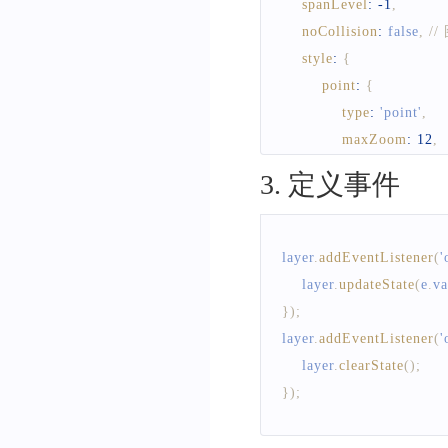
spanLevel
:
-
1
,
noCollision
:
false
,
/
style
:
{
point
:
{
type
:
'point'
,
maxZoom
:
12
,
painter
:
{
3
.
定义事件
name
:
[
'get'
,
fontSize
:
32
,
symbolPath
:
layer
.
addEventListener
(
'
symbolFillC
    layer
.
updateState
(
e
.
va
'case'
,
}
)
;
[
'boolean'
layer
.
addEventListener
(
'
'orange'
,
    layer
.
clearState
(
)
;
'red'
,
}
)
;
]
,
}
,