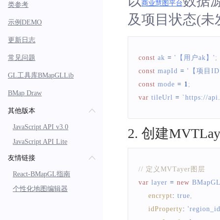
以
数据源
商业慧图平台
类参考
及项目状态(未发
示例DEMO
更新日志
常见问题
const
 ak 
=
'【用户ak】'
;
const
 mapId 
=
'【项目ID
GL工具库BMapGLLib
const
 mode 
=
1
;
BMap Draw
var
 tileUrl 
=
`
https://ap
其他版本
JavaScript API v3.0
2
.
创建MVTLay
JavaScript API Lite
友情链接
// 定义MVTayer图层
React-BMapGL指南
var
 layer 
=
new
BMapG
个性化地图编辑器
encrypt
:
true
,
idProperty
:
'region_id