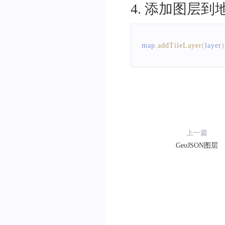
4
.
添加图层到
}
,
fill
:
{
type
:
'polygon'
,
map
.
addTileLayer
(
layer
)
painter
:
{
fillColor
:
[
'case'
,
[
'boolean'
'blue'
,
'#f5f975'
,
]
,
上一篇
fillOpacity
:
GeoJSON图层
strokeWeight
strokeOpacit
strokeColor
:
}
,
}
,
}
,