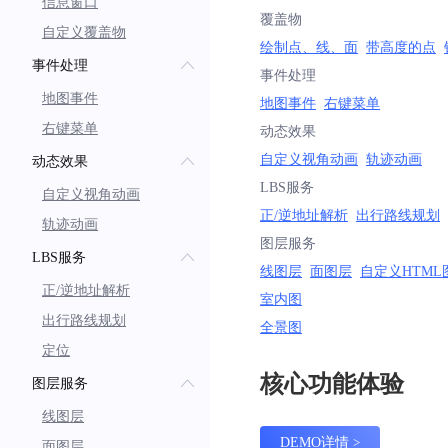
信息窗口
覆盖物
自定义覆盖物
绘制点、线、面
带高度的点
事件处理
事件处理
地图事件
地图事件
右键菜单
右键菜单
动态效果
自定义视角动画
轨迹动画
动态效果
LBS服务
自定义视角动画
正/逆地址解析
出行路线规划
轨迹动画
图层服务
LBS服务
线图层
面图层
自定义HTML
正/逆地址解析
室内图
出行路线规划
全景图
定位
核心功能体验
图层服务
线图层
DEMO详情
面图层