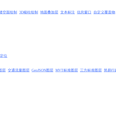
镂空面绘制
3D棱柱绘制
地面叠加层
文本标注
信息窗口
自定义覆盖物
定位
图层
交通流量图层
GeoJSON图层
MVT标准图层
三方标准图层
简易行