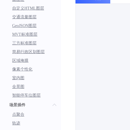
自定义HTML图层
交通流量图层
GeoJSON图层
MVT标准图层
三方标准图层
简易行政区划图层
区域掩膜
像素个性化
室内图
全景图
智能停车位图层
场景插件
点聚合
轨迹