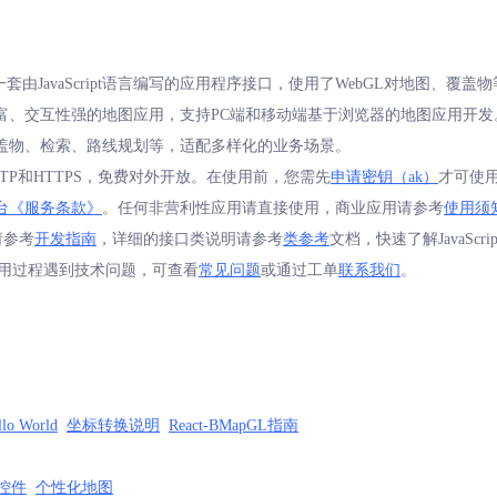
I GL 是一套由JavaScript语言编写的应用程序接口，使用了WebGL对地图
交互性强的地图应用，支持PC端和移动端基于浏览器的地图应用开发。JavaS
盖物、检索、路线规划等，适配多样化的业务场景。
I支持HTTP和HTTPS，免费对外开放。在使用前，您需先
申请密钥（ak）
才可使用。
台《服务条款》
。任何非营利性应用请直接使用，商业应用请参考
使用须
式请参考
开发指南
，详细的接口类说明请参考
类参考
文档，快速了解JavaScri
使用过程遇到技术问题，可查看
常见问题
或通过工单
联系我们
。
llo World
坐标转换说明
React-BMapGL指南
控件
个性化地图