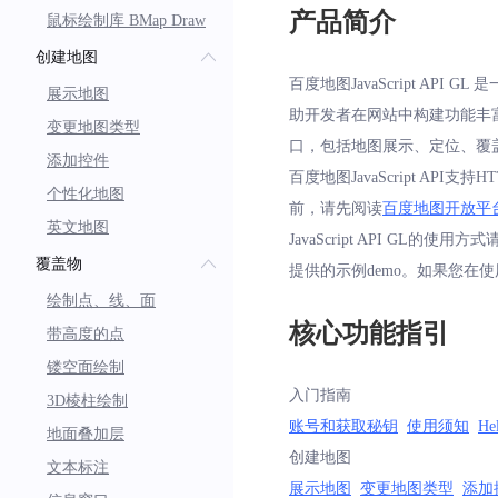
产品简介
鼠标绘制库 BMap Draw
创建地图
百度地图JavaScript AP
展示地图
助开发者在网站中构建功能丰富、
变更地图类型
口，包括地图展示、定位、覆
添加控件
百度地图JavaScript AP
个性化地图
前，请先阅读
百度地图开放平
英文地图
JavaScript API GL的使用方
覆盖物
提供的示例demo。如果您在
绘制点、线、面
核心功能指引
带高度的点
镂空面绘制
入门指南
3D棱柱绘制
账号和获取秘钥
使用须知
He
地面叠加层
创建地图
文本标注
展示地图
变更地图类型
添加