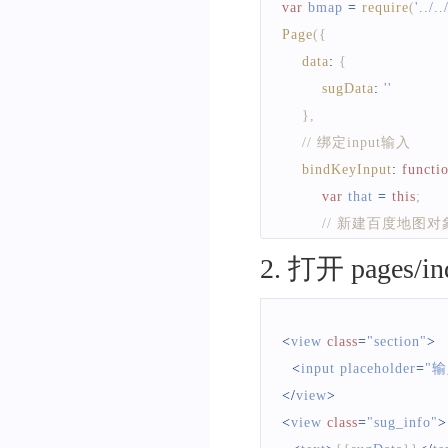
var
 bmap 
=
require
(
'../.
Page
(
{
data
:
{
sugData
:
''
}
,
// 绑定input输入 
bindKeyInput
:
functi
var
 that 
=
this
;
// 新建百度地图对
var
BMap
=
new
b
2
.
打开 pages
ak
:
'您的ak'
}
)
;
var
fail
=
function
<
view 
class
=
"section"
>
console
.
log
(
dat
<
input placeholder
=
"
}
;
<
/
view
>
var
success
=
func
<
view 
class
=
"sug_info"
>
var
 sugData 
=
''