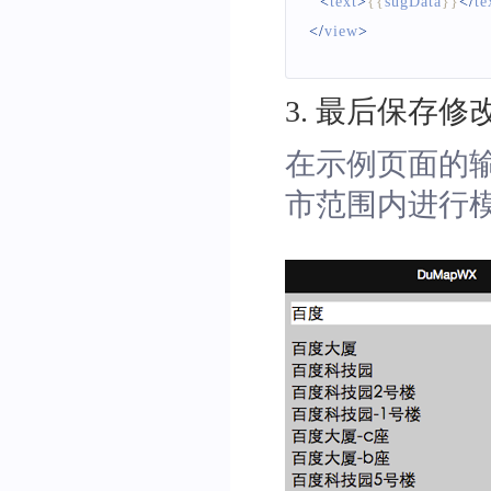
<
text
>
{
{
sugData
}
}
<
/
te
for
(
var
 i 
=
0
;
 i 
<
/
view
>
                sugData 
=
 s
}
3
.
最后保存修
            that
.
setData
(
{
sugData
:
 sug
在示例页面的
}
)
;
市范围内进行
}
// 发起suggestio
BMap
.
suggestion
(
{
query
:
 e
.
detail
.
region
:
'北京'
,
city_limit
:
true
,
fail
:
 fail
,
success
:
 success
}
)
;
}