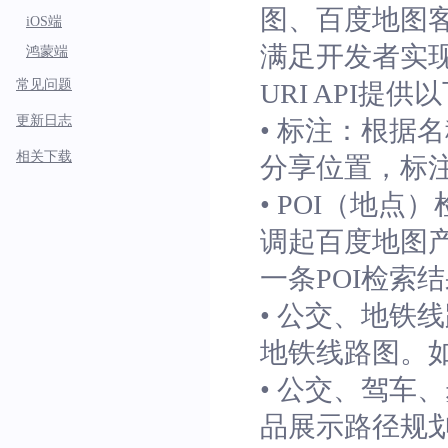
图、百度地图
iOS端
满足开发者实
鸿蒙端
常见问题
URI API提
更新日志
• 标注：根据
相关下载
分享位置，标
• POI（地
调起百度地图产
一条POI检索
• 公交、地铁
地铁线路图。如
• 公交、驾车
品展示路径规