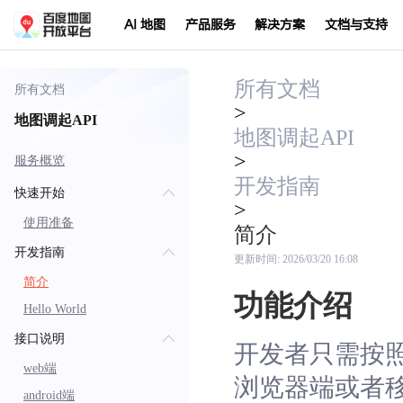
AI 地图
产品服务
解决方案
文档与支持
所有文档
所有文档
>
地图调起API
地图调起API
>
服务概览
开发指南
快速开始
>
使用准备
简介
开发指南
更新时间:
2026/03/20 16:08
简介
功能介绍
Hello World
接口说明
开发者只需按照
web端
浏览器端或者移
android端