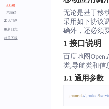
iOS端
无论是基于移动
鸿蒙端
采用如下协议调
常见问题
确外，还必须要
更新日志
相关下载
1 接口说明
百度地图Ope
类,导航类和
1.1 通用参数
protocol
:
/
/
product
/
[
servi