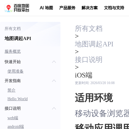
AI 地图
产品服务
解决方案
文档与支持
所有文档
所有文档
>
地图调起API
地图调起API
>
服务概览
接口说明
快速开始
>
使用准备
iOS端
开发指南
更新时间:
2026/03/20 16:08
简介
适用环境
Hello World
接口说明
移动设备浏览器
web端
移动应用调
android端