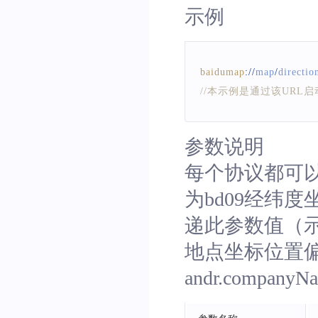
示例
baidumap
:
/
/
map
/
directio
//本示例是通过该URL
参数说明
每个协议都可以
为bd09经纬度
递此参数值（示例：c
地点坐标位置偏
andr.comp