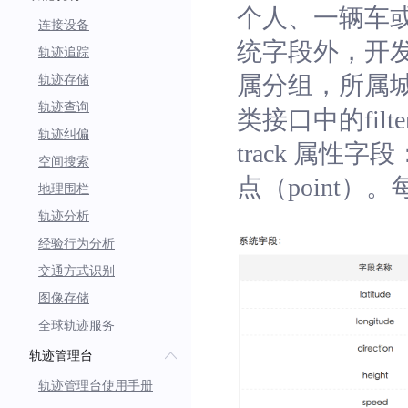
个人、一辆车或者任
连接设备
统字段外，开发
轨迹追踪
属分组，所属
轨迹存储
轨迹查询
类接口中的filt
轨迹纠偏
track 属性字段
空间搜索
点（point
地理围栏
轨迹分析
经验行为分析
交通方式识别
图像存储
全球轨迹服务
轨迹管理台
轨迹管理台使用手册