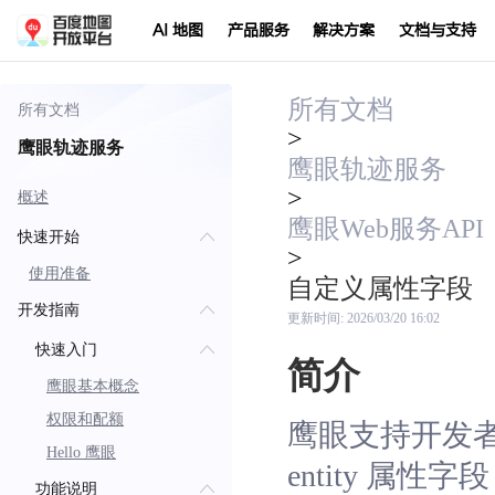
AI 地图
产品服务
解决方案
文档与支持
所有文档
所有文档
>
鹰眼轨迹服务
鹰眼轨迹服务
>
概述
鹰眼Web服务API
快速开始
>
使用准备
自定义属性字段
开发指南
更新时间:
2026/03/20 16:02
快速入门
简介
鹰眼基本概念
权限和配额
鹰眼支持开发者为 
Hello 鹰眼
entity 属性字
功能说明