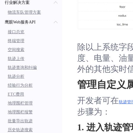
行业解决方案
物流车队管理方案
鹰眼Web服务API
接口总览
终端管理
除以上系统字
空间搜索
度、电量、油
轨迹上传
外的其他实时信
轨迹查询和纠偏
轨迹分析
管理自定义
经验行为分析
ETC费用
开发者可在
轨迹管
地理围栏管理
步骤为：
地理围栏报警
批量导出轨迹
1. 进入轨迹
历史轨迹搜索