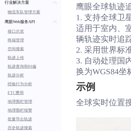
行业解决方案
鹰眼全球轨迹
物流车队管理方案
1. 支持全球
鹰眼Web服务API
适用于室内、室
接口总览
辆轨迹实时追
终端管理
2. 采用世界
空间搜索
轨迹上传
3. 自动处理
轨迹查询和纠偏
换为WGS84坐
轨迹分析
示例
经验行为分析
ETC费用
全球实时位置
地理围栏管理
地理围栏报警
批量导出轨迹
历史轨迹搜索