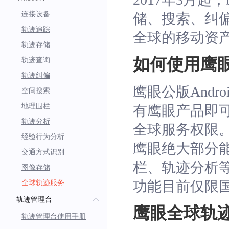
连接设备
储、搜索、纠
轨迹追踪
全球的移动资
轨迹存储
如何使用鹰
轨迹查询
轨迹纠偏
鹰眼公版Andr
空间搜索
地理围栏
有鹰眼产品即
轨迹分析
全球服务权限
经验行为分析
鹰眼绝大部分
交通方式识别
栏、轨迹分析
图像存储
功能目前仅限
全球轨迹服务
轨迹管理台
鹰眼全球轨
轨迹管理台使用手册