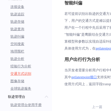
智能纠偏
连接设备
若可提前识别出轨迹的交通方
轨迹追踪
下，用户的交通方式是难以提
轨迹存储
用户在一个行程中先后采用了
轨迹查询
“智能纠偏”是鹰眼结合交通
轨迹纠偏
算模型和参数以实现自适应纠偏
空间搜索
具体使用方式为，在
getlatest
地理围栏
轨迹分析
用户出行行为分析
经验行为分析
当开发者需要分析用户行程中
交通方式识别
其中
getlatestpoint接口
支持实时
图像存储
使用方式同上，返回字段transp
全球轨迹服务
轨迹管理台
轨迹管理台使用手册
上一篇