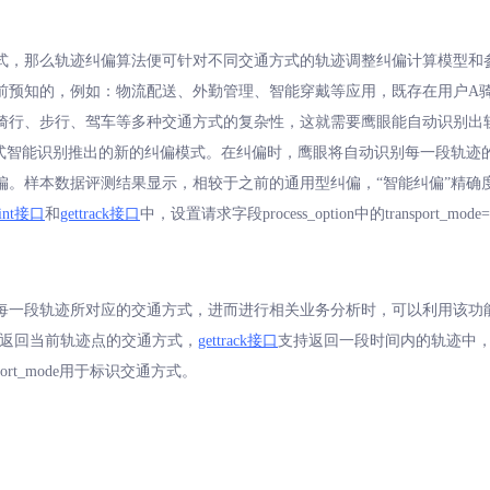
式，那么轨迹纠偏算法便可针对不同交通方式的轨迹调整纠偏计算模型和
前预知的，例如：物流配送、外勤管理、智能穿戴等应用，既存在用户A骑
骑行、步行、驾车等多种交通方式的复杂性，这就需要鹰眼能自动识别出
方式智能识别推出的新的纠偏模式。在纠偏时，鹰眼将自动识别每一段轨迹
。样本数据评测结果显示，相较于之前的通用型纠偏，“智能纠偏”精确度提
point接口
和
gettrack接口
中，设置请求字段process_option中的transport
每一段轨迹所对应的交通方式，进而进行相关业务分析时，可以利用该功
返回当前轨迹点的交通方式，
gettrack接口
支持返回一段时间内的轨迹中
ort_mode用于标识交通方式。