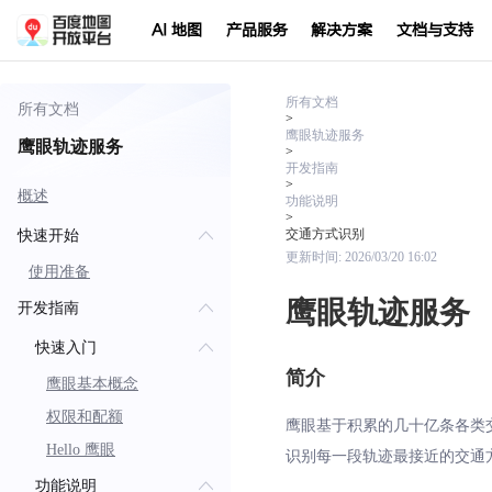
AI 地图
产品服务
解决方案
文档与支持
所有文档
所有文档
>
鹰眼轨迹服务
鹰眼轨迹服务
>
开发指南
>
概述
功能说明
>
交通方式识别
快速开始
更新时间:
2026/03/20 16:02
使用准备
鹰眼轨迹服务
开发指南
快速入门
简介
鹰眼基本概念
权限和配额
鹰眼基于积累的几十亿条各类
Hello 鹰眼
识别每一段轨迹最接近的交通
功能说明