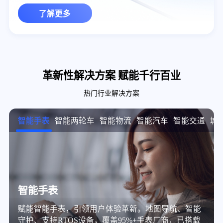
了解更多
革新性解决方案 赋能千行百业
热门行业解决方案
智能手表
智能两轮车
智能物流
智能汽车
智能交通
城
智能手表
赋能智能手表，引领用户体验革新。地图导航、智能
守护、支持RTOS设备，覆盖95%+手表厂商，已搭载