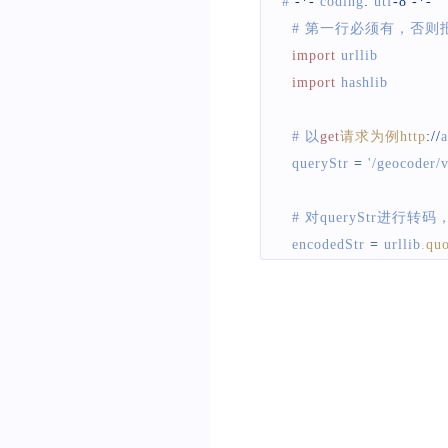
# 
-
*
-
 coding
:
 utf
-
8
-
*
-
                cryptHandler
$sn 
=
caculateAKSN
(
$ak
  # 第一行必须有，否则
                byte
[
]
 hash 
}
import
 urllib
                string ret 
=
//请求参数中有中文、特殊
if
(
queryString
.
len
import
 hashlib
foreach
(
byte
$target 
=
sprintf
(
$url
,
u
                queryString
.
{
}
  # 以
get
请求为例http
:
/
/
a
                    ret 
+=
 a
.
T
//输出计算得到的sn
return
 queryString
  queryStr 
=
'/geocoder
}
echo "sn
:
 $sn 
}
return
 ret
;
"
;
  # 对queryStr进行
}
// 来自stackoverf
  encodedStr 
=
 urllib
.
quo
catch
//输出完整请求的url
public
String
MD5
(
Strin
{
echo "url
:
 $target 
try
{
  # 在最后直接追加上you
throw
;
"
;
                java
.
security
  rawStr 
=
 encodedStr 
+
}
?
>
.
}
<
/
syntaxhighlight
>
                byte
[
]
 array 
  # md5计算出的sn值7de5a
<
div 
class
=
"separate-titl
StringBuffer
  # 最终合法请求url是htt
private
static
 strin
for
(
int i 
=
0
  print hashlib
.
md5
(
urlli
{
<
syntaxhighlight lang
=
"