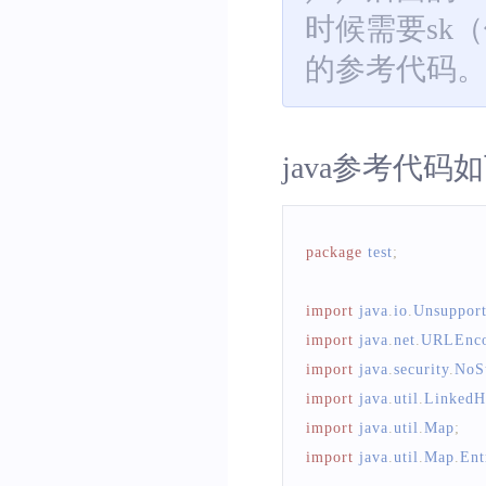
时候需要sk（假设
的参考代码
java参考代码
package
 test
;
import
 java
.
io
.
Unsuppor
import
 java
.
net
.
URLEnco
import
 java
.
security
.
NoS
import
 java
.
util
.
Linked
import
 java
.
util
.
Map
;
import
 java
.
util
.
Map
.
Ent