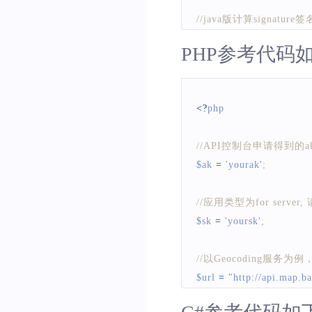
//java版计算signature签
public
class
SnCal
{
PHP参考代码
public
static
void
main
(
S
NoSuchAlgor
SnCal
 snCal 
=
new
<
?
php
// 计算sn跟参数对出现顺序
//API控制台申请得到的
$ak 
=
'yourak'
;
Map
 paramsMap 
=
        paramsMap
.
put
(
"a
//应用类型为for se
        paramsMap
.
put
(
"o
$sk 
=
'yoursk'
;
        paramsMap
.
put
(
"a
//以Geocoding服务
// 调用下面的toQue
$url 
=
"http://api.map
String
 paramsStr 
=