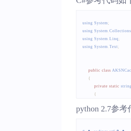
C#参考代码如
//get请求uri前缀
// 对paramsStr前
$uri 
=
'/geocoder/v2/'
;
String
 wholeStr 
=
using 
System
;
//地理编码的请求中addre
// 对上面wholeSt
using 
System
.
Collections
$address 
=
'百度大厦'
;
String
 tempStr 
=
U
using 
System
.
Linq
;
using 
System
.
Text
;
//地理编码的请求output
// 调用下面的MD5方法
$output 
=
'json'
;
System
.
out
.
println
}
public
class
AKSNCacu
//构造请求串数组
{
$querystring_arrays 
=
ar
// 对Map内所有value
private
static
 strin
'address'
=>
 $address
,
public
String
toQueryStr
{
'output'
=>
 $output
,
                throws 
Unsu
            byte
[
]
 textBytes
'ak'
=>
 $ak
StringBuffer
 query
python 2.7
try
)
;
for
(
Entry
<
?
,
?
>
 p
{
                queryString
.
System
.
Secur
//调用sn计算函数，默认g
                queryString
.