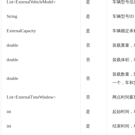
List<ExternalVehicleModel>
是
车辆型号信
String
是
车辆型号I
ExternalCapacity
是
车辆额定承
double
否
装载重量，
double
否
装载体积，
装载数量，
double
否
一个，车和
List<ExternalTimeWindow>
否
网点时间窗
int
是
起始时间，单
int
是
结束时间，单