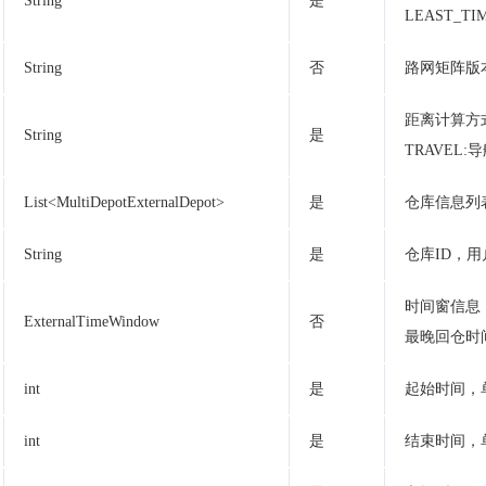
String
是
LEAST_T
String
否
路网矩阵版本
距离计算方式
String
是
TRAVEL:
List<MultiDepotExternalDepot>
是
仓库信息列
String
是
仓库ID，
时间窗信息
ExternalTimeWindow
否
最晚回仓时
int
是
起始时间，
int
是
结束时间，