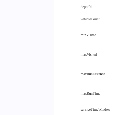
depotId
vehicleCount
minVisited
maxVisited
maxRunDistance
maxRunTime
serviceTimeWindow