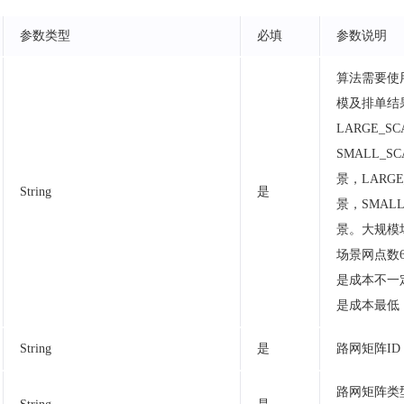
参数类型
必填
参数说明
算法需要使
模及排单结
LARGE_S
SMALL_S
景，LARGE
String
是
景，SMALL
景。大规模
场景网点数
是成本不一
是成本最低
String
是
路网矩阵I
路网矩阵类