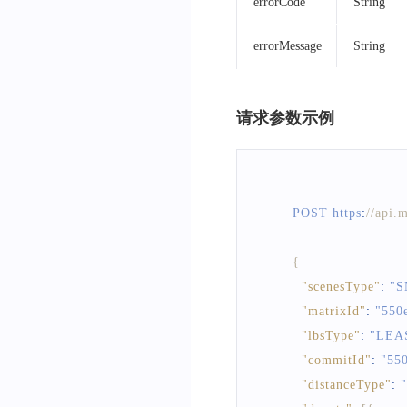
errorCode
String
errorMessage
String
请求参数示例
        POST https
:
//api.
{
"scenesType"
:
"
"matrixId"
:
"550
"lbsType"
:
"LEA
"commitId"
:
"55
"distanceType"
: