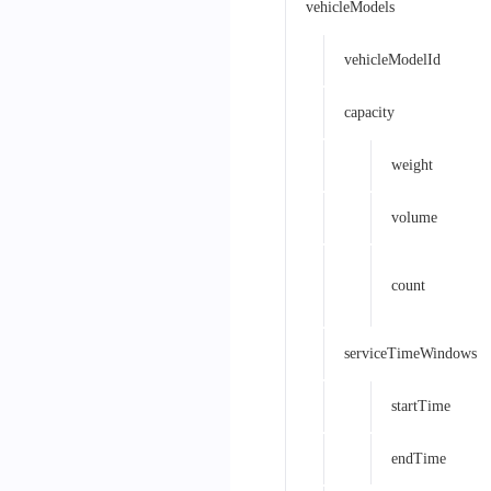
vehicleModels
vehicleModelId
capacity
weight
volume
count
serviceTimeWindows
startTime
endTime