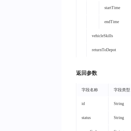
startTime
endTime
vehicleSkills
returnToDepot
返回参数
字段名称
字段类型
id
String
status
String