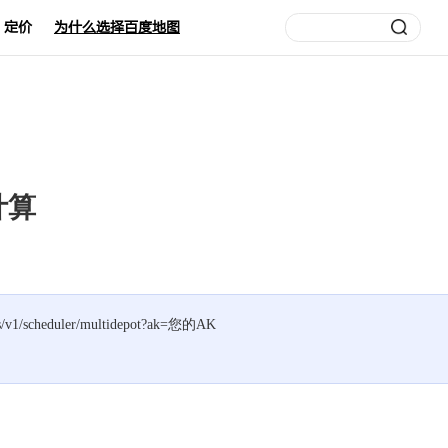
定价
为什么选择百度地图
计算
s/v1/scheduler/multidepot?ak=
您的AK