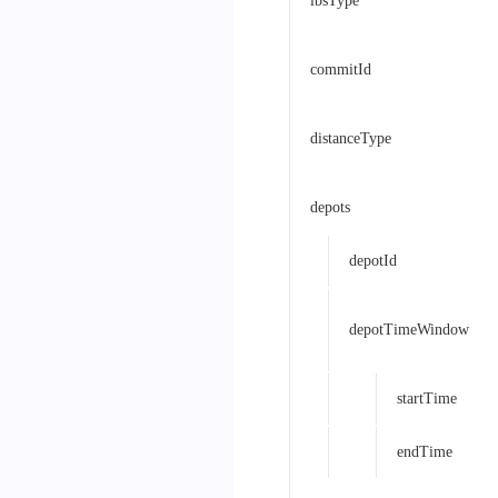
lbsType
commitId
distanceType
depots
depotId
depotTimeWindow
startTime
endTime