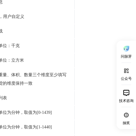
息
D，用户自定义
载
单位：千克
问脉芽
单位：立方米
重量、体积、数量三个维度至少填写
公众号
货的维度保持一致
列表
技术咨询
位为分钟，取值为[0-1439]
抽奖
位为分钟，取值为[1-1440]