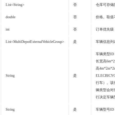
List<String>
否
仓库可存储
double
否
价格。取值
int
否
订单优先级
List<MultiDepotExternalVehicleGroup>
是
车辆信息列
车辆类型ID
长宽高6m*
高4m*2m
String
是
ELECBIC
行车）。该
辆类型会对
行决定车辆
String
是
车辆型号I