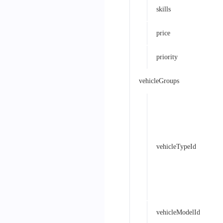
skills
price
priority
vehicleGroups
vehicleTypeId
vehicleModelId