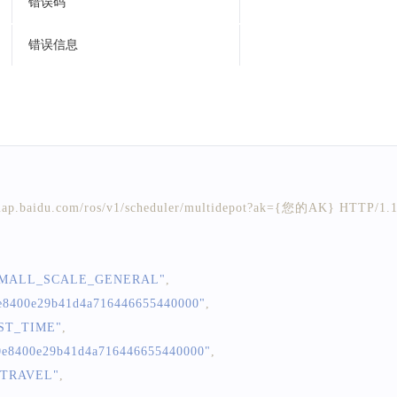
错误码
错误信息
map.baidu.com/ros/v1/scheduler/multidepot?ak={您的AK} HTTP/1.1
SMALL_SCALE_GENERAL"
,
e8400e29b41d4a716446655440000"
,
ST_TIME"
,
0e8400e29b41d4a716446655440000"
,
"TRAVEL"
,