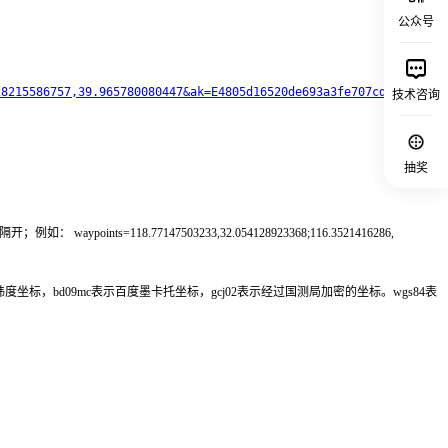
公众号
28215586757,39.965780080447&ak=E4805d16520de693a3fe707cdc962045
技术咨询
抽奖
=118.77147503233,32.054128923368;116.3521416286,
百度经纬度坐标，bd09mc表示百度墨卡托坐标，gcj02表示经过国测局加密的坐标。wgs84表