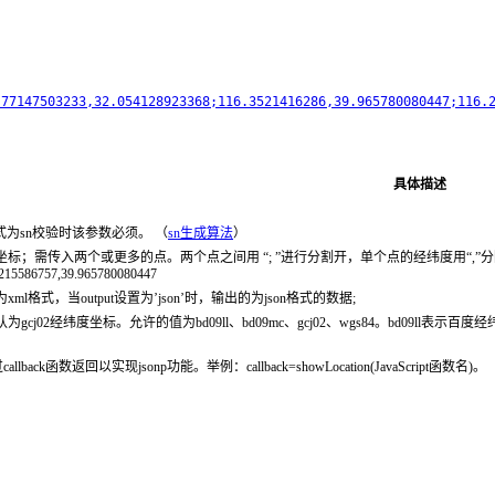
.77147503233,32.054128923368;116.3521416286,39.965780080447;116.
具体描述
式为sn校验时该参数必须。 （
sn生成算法
）
入两个或更多的点。两个点之间用 “; ”进行分割开，单个点的经纬度用“,”分隔开；例如： waypoints
215586757,39.965780080447
l格式，当output设置为’json’时，输出的为json格式的数据;
cj02经纬度坐标。允许的值为bd09ll、bd09mc、gcj02、wgs84。bd09ll表示
lback函数返回以实现jsonp功能。举例：callback=showLocation(JavaScript函数名)。