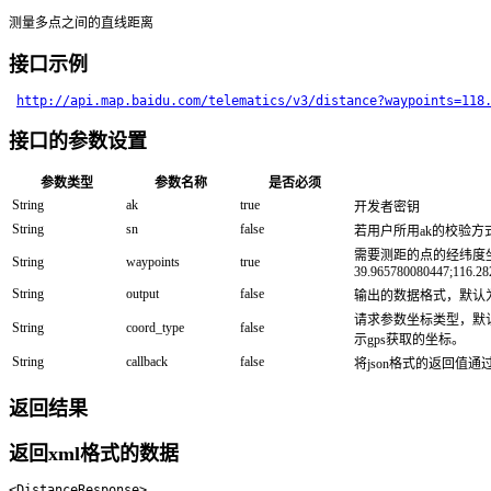
测量多点之间的直线距离
接口示例
http://api.map.baidu.com/telematics/v3/distance?waypoints=118
接口的参数设置
参数类型
参数名称
是否必须
String
ak
true
开发者密钥
String
sn
false
若用户所用ak的校验方
需要测距的点的经纬度坐标；需传
String
waypoints
true
39.965780080447;116.28
String
output
false
输出的数据格式，默认为xm
请求参数坐标类型，默认为g
String
coord_type
false
示gps获取的坐标。
String
callback
false
将json格式的返回值通过cal
返回结果
返回xml格式的数据
<DistanceResponse>
