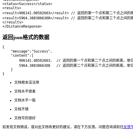
<status>Success</status>

<results>

<result>906141.08502603</result> // 返回的第一个点和第二个点之间
<result>5964.3883866308</result> // 返回的第二个点和第三个点之间
</results>

返回json格式的数据
{

    "message":"Success",

    "content":[

        906141.08502603,  // 返回的第一个点和第二个点之间的距离，单
        5964.3883866308   // 返回的第二个点和第三个点之间的距离，单
    ]

文档根本没法用
文档水平很差
文档水平一般
文档不错
文档写的很好
如发现文档错误，或对此文档有更好的建议，请在下方反馈。
问题咨询请前往
反馈