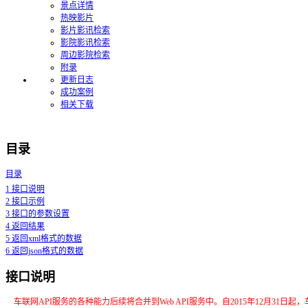
景点详情
热映影片
影片影讯检索
影院影讯检索
周边影院检索
附录
更新日志
成功案例
相关下载
目录
目录
1
接口说明
2
接口示例
3
接口的参数设置
4
返回结果
5
返回xml格式的数据
6
返回json格式的数据
接口说明
车联网API服务的各种能力后续将合并到Web API服务中。自2015年12月31