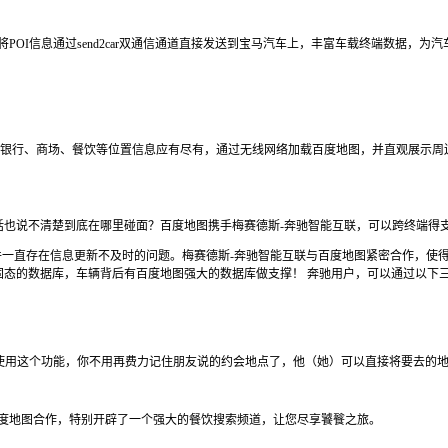
将POI信息通过send2car双通信通道直接发送到宝马汽车上，丰富车载终端数据，
、银行、商场、餐饮等位置信息应有尽有，通过无线网络加载百度地图，并直观展示
话也说不清楚到底在哪里碰面？百度地图携手梅赛德斯-奔驰智能互联，可以跨终端得
件一直存在信息更新不及时的问题。梅赛德斯-奔驰智能互联与百度地图紧密合作，使
固态的数据库，车辆背后有百度地图强大的数据库做支撑！ 奔驰用户，可以通过以下
，使用这个功能，你不用再费力记住朋友说的约会地点了，他（她）可以直接将要去的地
百度地图合作，特别开辟了一个强大的餐饮搜索频道，让您尽享饕餮之旅。