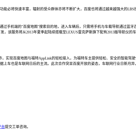
的功能必将快速丰富，辐射的受众群体亦将不断扩大，百度也将通过越来越强大的LB
时随地通过手机端的"百度地图"搜索目的地，进入车辆后，只需将手机与车载导航通过
，该服务将从2013年夏季起陆续搭载至LEXUS雷克萨斯旗下配有2013版导航仪的
"宣布合作，实现百度地图与福特AppLink的轻松接入，为福特车主提供轻松、安全的
乐数据上车也是车联网日后的主流。此次合作突显百度开放的姿态，车联网行业日新月
平台
提交工单咨询。