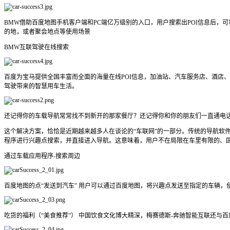
BMW借助百度地图手机客户端和PC端亿万级别的入口，用户搜索出POI信息后，可
的地，或者聚会地点等使用场景
BMW互联驾驶在线搜索
百度为宝马提供全国丰富而全面的海量在线POI信息，加油站、汽车服务店、酒店
驾驶带来的智慧用车生活。
还记得你的车载导航常常找不到新开的那家餐厅？还记得你和你的朋友们一直通电
这个解决方案，恰恰是近期越来越多人在谈论的“车联网”的一部分。传统的导航软
程序进行兴趣点搜索，并直接进入导航。这意味着，用户不在局限在车里有限的、
通过车载应用程序-搜索周边
百度地图的点“发送到汽车” 用户可以通过百度地图，将兴趣点发送至指定的车辆
吃货的福利（“美食推荐”） 中国饮食文化博大精深，梅赛德斯-奔驰智能互联还与