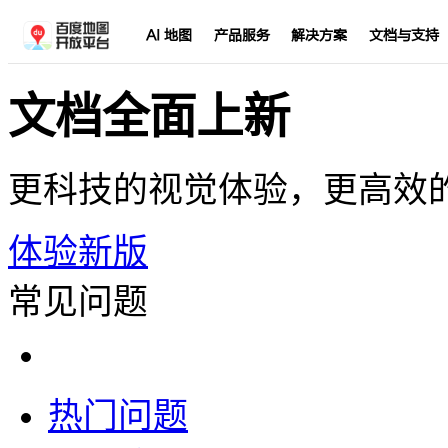
AI 地图
产品服务
解决方案
文档与支持
文档全面上新
更科技的视觉体验，更高效
体验新版
常见问题
热门问题