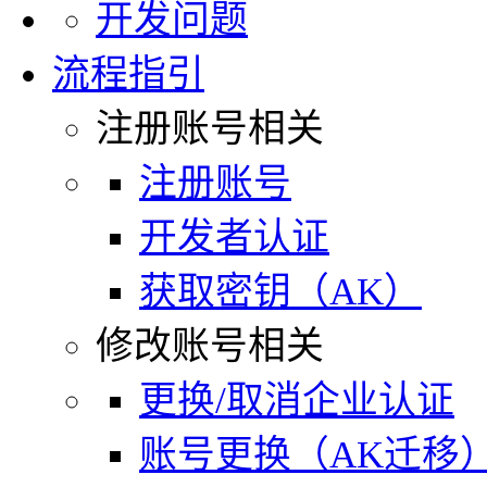
开发问题
流程指引
注册账号相关
注册账号
开发者认证
获取密钥（AK）
修改账号相关
更换/取消企业认证
账号更换（AK迁移