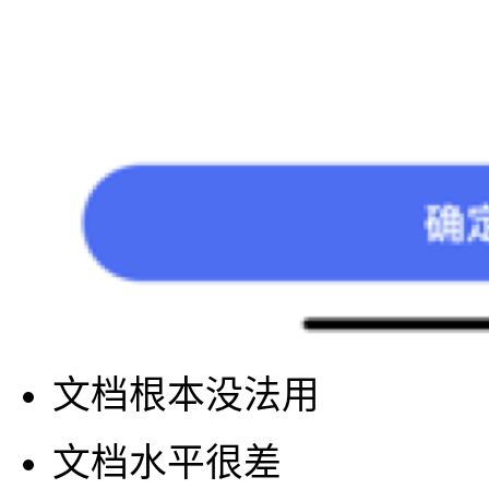
文档根本没法用
文档水平很差