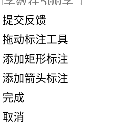
提交反馈
拖动标注工具
添加矩形标注
添加箭头标注
完成
取消