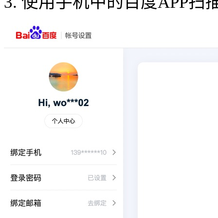
3.
使用手机中的百度APP扫